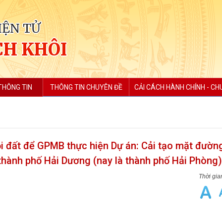
IỆN TỬ
H KHÔI
THÔNG TIN
THÔNG TIN CHUYÊN ĐỀ
CẢI CÁCH HÀNH CHÍNH - CH
i đất để GPMB thực hiện Dự án: Cải tạo mặt đườn
hành phố Hải Dương (nay là thành phố Hải Phòng)