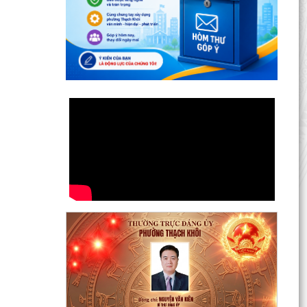
Hội nghị Ban Thường vụ Đảng ủy phường lần
thứ 35
Sôi nổi ngày hội hiến máu "Thạch Khôi - ngàn
trái tim hồng" năm 2026
UBND phường tổ chức phiên họp tháng 8/2026
(lần 1).
Kế hoạch tổ chức Hội nghị tuyên truyền, phổ
biến triển khai Luật sửa đổi, bổ sung một số điều
của...