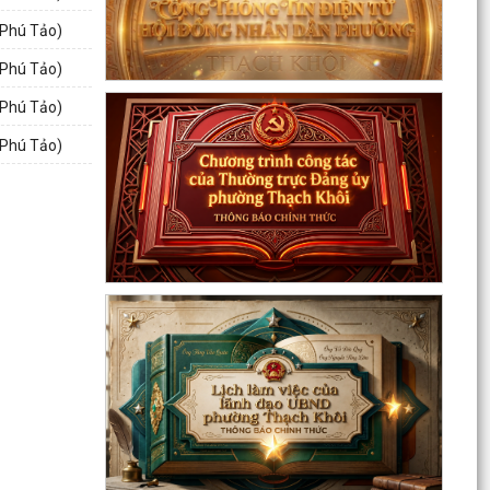
09/8/2026)
 Phú Tảo)
Thông tin về chương trình thu hồi xe CB1000
 Phú Tảo)
Hornet (xe nhập khẩu) và xe Rebel 500 & CL
 Phú Tảo)
500 (xe nhập...
 Phú Tảo)
Phường Thạch Khôi triển khai kế hoạch tuyên
truyền, vận động hiến máu tình nguyện năm
2026
Quyết định Về việc Ban hành Quy chế phát ngôn
và cung cấp thông tin cho báo chí của Ủy ban
nhân...
Quyết định Về việc thu hồi đất để GPMB thực
hiện Dự án: Mở rộng đường Lý Thái Tông kéo dài
(đoạn...
Quyết định Về việc thu hồi đất để GPMB thực
hiện Dự án: Mở rộng đường Lý Thái Tông kéo dài
(đoạn...