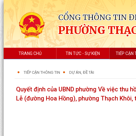
CỔNG THÔNG TIN Đ
PHƯỜNG THẠC
TRANG CHỦ
TIN TỨC - SỰ KIỆN
TIẾP CẬN 
TIẾP CẬN THÔNG TIN
DỰ ÁN, ĐỀ TÀI
Quyết định của UBND phường Về việc thu hồ
Lễ (đường Hoa Hồng), phường Thạch Khôi, t