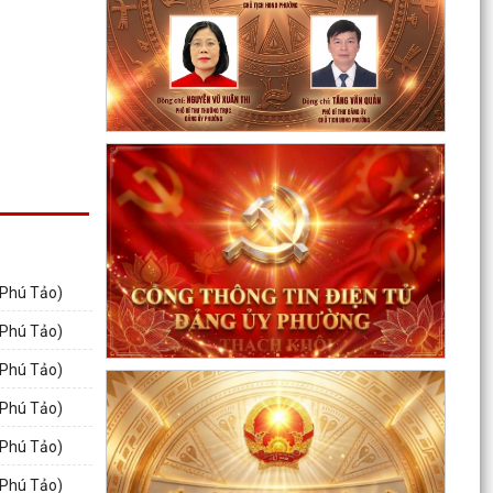
Công tác tháng 8/2026 của Ủy ban nhân dân
phường Thạch Khôi
Đồng chí Đặng Xuân Thưởng - Uỷ viên Thành
uỷ, Phó Trưởng ban thường trực Ban Nội chính
Thành uỷ dự...
Nuôi con bằng sữa mẹ cho một “Khởi đầu bền
vững - Phát huy những thực hành tốt sẵn có”
Về việc thay đổi địa danh trên bảng hiệu tại các
Nhà Văn hoá và tăng cường công tác quản lý
hoạt...
 Phú Tảo)
Phường Thạch Khôi tổ chức lấy mẫu sinh phẩm
 Phú Tảo)
hài cốt liệt sĩ chưa xác định được thông tin để
 Phú Tảo)
giám...
 Phú Tảo)
Hội nghị công bố quyết định công tác cán bộ
 Phú Tảo)
Chương trình Công tác tuần của Chủ tịch, các
 Phú Tảo)
Phó Chủ tịch UBND phường (Từ 03/8/2026 đến