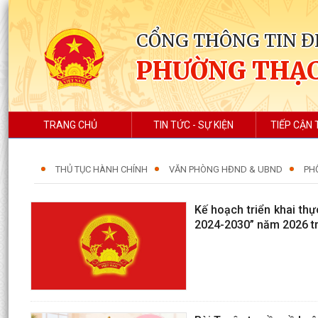
CỔNG THÔNG TIN Đ
PHƯỜNG THẠC
TRANG CHỦ
TIN TỨC - SỰ KIỆN
TIẾP CẬN 
THỦ TỤC HÀNH CHÍNH
VĂN PHÒNG HĐND & UBND
PH
Kế hoạch triển khai thự
2024-2030” năm 2026 t