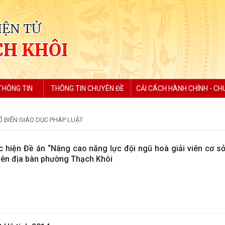
IỆN TỬ
H KHÔI
THÔNG TIN
THÔNG TIN CHUYÊN ĐỀ
CẢI CÁCH HÀNH CHÍNH - CH
Ổ BIẾN GIÁO DỤC PHÁP LUẬT
c hiện Đề án “Nâng cao năng lực đội ngũ hoà giải viên cơ sở
rên địa bàn phường Thạch Khôi