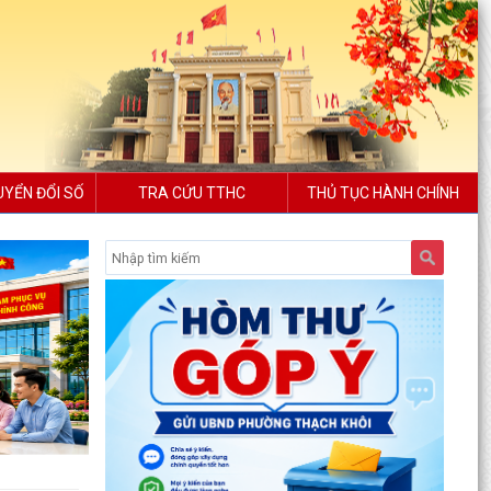
UYỂN ĐỔI SỐ
TRA CỨU TTHC
THỦ TỤC HÀNH CHÍNH