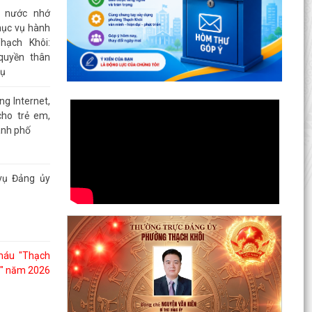
g nước nhớ
hục vụ hành
hạch Khôi:
quyền thân
vụ
g Internet,
ho trẻ em,
ành phố
vụ Đảng ủy
 máu "Thạch
ng" năm 2026