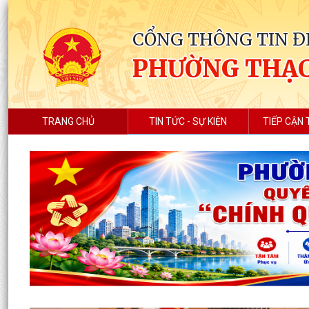
CỔNG THÔNG TIN Đ
PHƯỜNG THẠC
TRANG CHỦ
TIN TỨC - SỰ KIỆN
TIẾP CẬN 