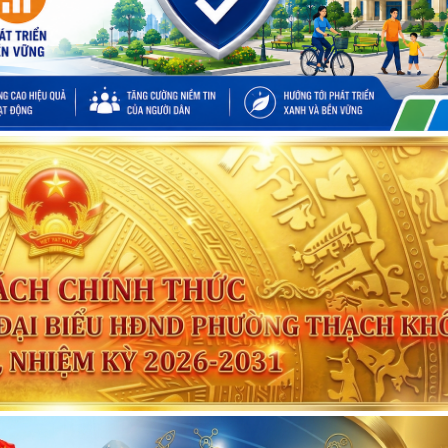
Kế hoạch tổ chức Hội 
truyền, phổ biến triển k
đổi, bổ sung một số đi
Tiếp công dân, Luật Khi
Tố cáo, Luật Phòng, 
nhũng và các Nghị định của Chính phủ
Công tác tháng 8/2026
nhân dân phường Thạch