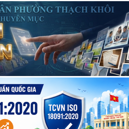
Kế hoạch Giám sát và xử
dịch trên địa bàn ph
Khôi
Quyết định Về việc Ba
chế quản lý và sử dụng
đức tại các di tích t
phường Thạch Khôi
Quyết định Về việc ba
chế hoạt động của Ban
tích Phường Thạch Khôi
Hải Phòng
UBND phường tổ chức
tháng 8/2026 (lần 1).