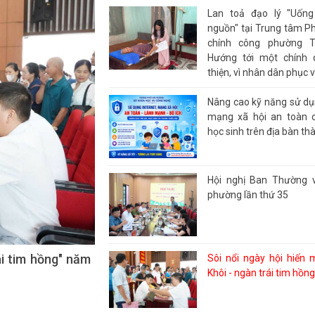
Lan toả đạo lý "Uốn
nguồn" tại Trung tâm P
chính công phường T
Hướng tới một chính 
thiện, vì nhân dân phục 
Nâng cao kỹ năng sử dụn
mạng xã hội an toàn c
học sinh trên địa bàn th
Hội nghị Ban Thường 
phường lần thứ 35
 địa bàn phường
Sôi nổi ngày hội hiến
Khôi - ngàn trái tim hồ