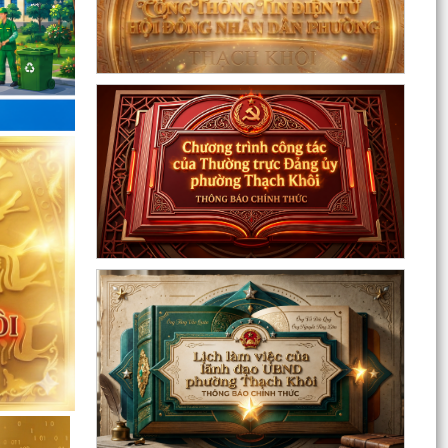
nghị tuyên
hai Luật sửa
ều của Luật
ếu nại, Luật
chống tham
 của Ủy ban
 Khôi