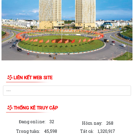
LIÊN KẾT WEB SITE
THỐNG KÊ TRUY CẬP
Đang online:
32
Hôm nay:
268
Trong tuần:
45,598
Tất cả:
1,320,917