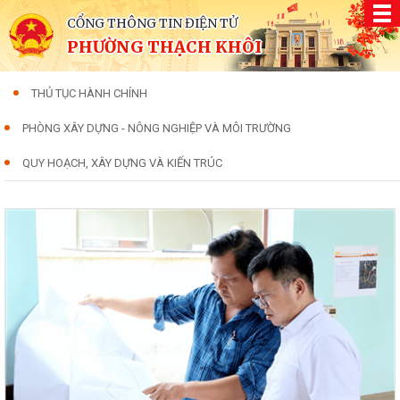
CỔNG THÔNG TIN ĐIỆN TỬ
PHƯỜNG THẠCH KHÔI
THỦ TỤC HÀNH CHÍNH
PHÒNG XÂY DỰNG - NÔNG NGHIỆP VÀ MÔI TRƯỜNG
QUY HOẠCH, XÂY DỰNG VÀ KIẾN TRÚC