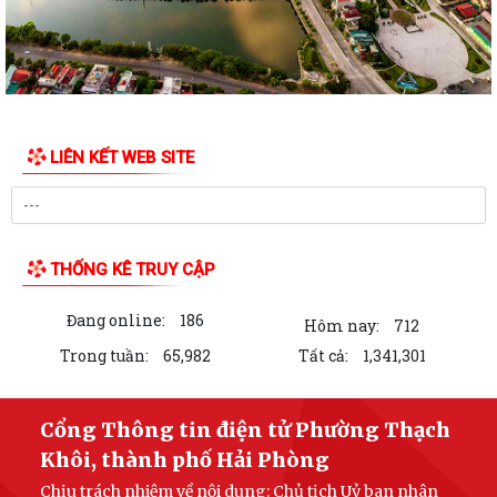
LIÊN KẾT WEB SITE
THỐNG KÊ TRUY CẬP
Đang online:
186
Hôm nay:
712
Trong tuần:
65,982
Tất cả:
1,341,301
Cổng Thông tin điện tử Phường Thạch
Khôi, thành phố Hải Phòng
Chịu trách nhiệm về nội dung: Chủ tịch Uỷ ban nhân