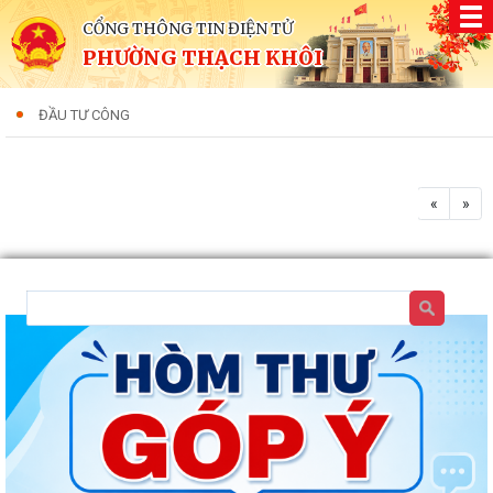
CỔNG THÔNG TIN ĐIỆN TỬ
PHƯỜNG THẠCH KHÔI
ĐẦU TƯ CÔNG
«
»