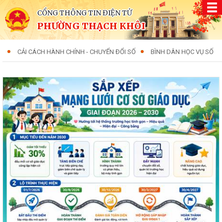
CỔNG THÔNG TIN ĐIỆN TỬ
PHƯỜNG THẠCH KHÔI
CẢI CÁCH HÀNH CHÍNH - CHUYỂN ĐỔI SỐ
BÌNH DÂN HỌC VỤ SỐ