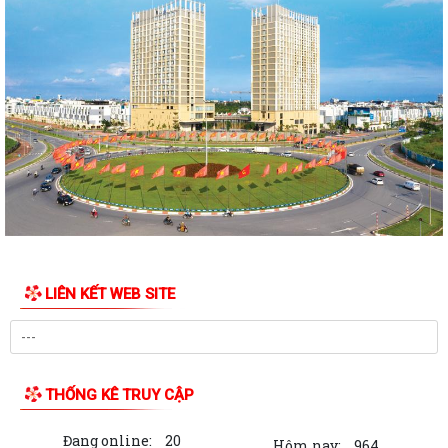
LIÊN KẾT WEB SITE
THỐNG KÊ TRUY CẬP
Đang online:
20
Hôm nay:
964