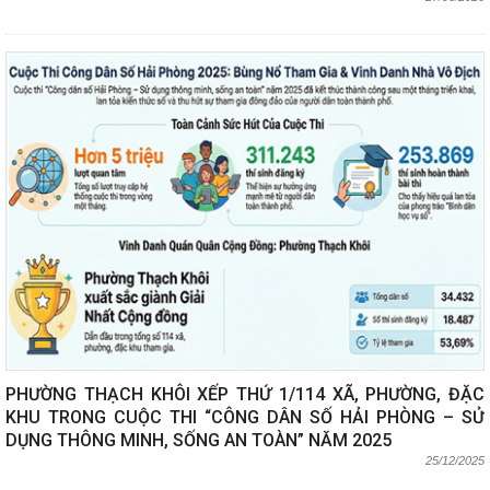
PHƯỜNG THẠCH KHÔI XẾP THỨ 1/114 XÃ, PHƯỜNG, ĐẶC
KHU TRONG CUỘC THI “CÔNG DÂN SỐ HẢI PHÒNG – SỬ
DỤNG THÔNG MINH, SỐNG AN TOÀN” NĂM 2025
25/12/2025