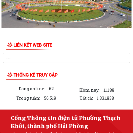
LIÊN KẾT WEB SITE
THỐNG KÊ TRUY CẬP
Đang online:
62
Hôm nay:
11,188
Trong tuần:
56,519
Tất cả:
1,331,838
Cổng Thông tin điện tử Phường Thạch
Khôi, thành phố Hải Phòng