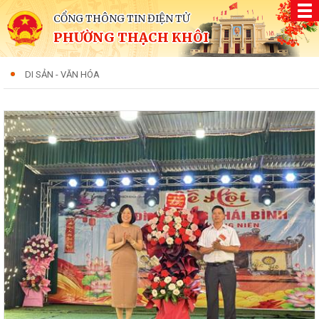
CỔNG THÔNG TIN ĐIỆN TỬ
PHƯỜNG THẠCH KHÔI
DI SẢN - VĂN HÓA