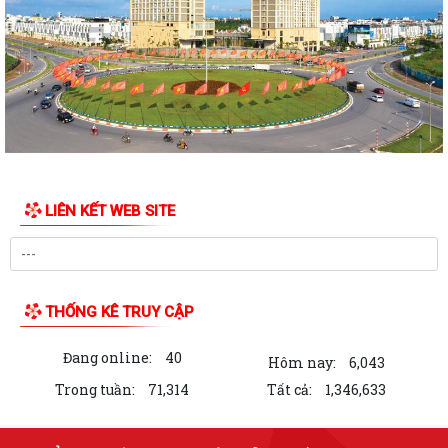
LIÊN KẾT WEB SITE
THỐNG KÊ TRUY CẬP
Đang online:
40
Hôm nay:
6,043
Trong tuần:
71,314
Tất cả:
1,346,633