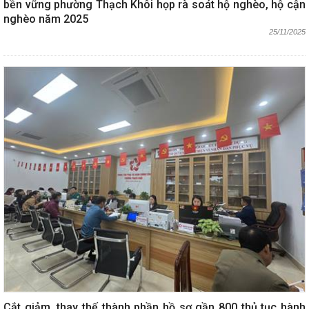
bền vững phường Thạch Khôi họp rà soát hộ nghèo, hộ cận
nghèo năm 2025
25/11/2025
Cắt giảm, thay thế thành phần hồ sơ gần 800 thủ tục hành