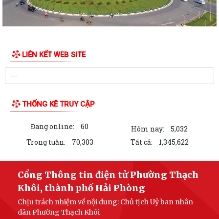
LIÊN KẾT WEB SITE
THỐNG KÊ TRUY CẬP
Đang online:
60
Hôm nay:
5,032
Trong tuần:
70,303
Tất cả:
1,345,622
Cổng Thông tin điện tử Phường Thạch
Khôi, thành phố Hải Phòng
Chịu trách nhiệm về nội dung: Chủ tịch Uỷ ban nhân
dân Phường Thạch Khôi