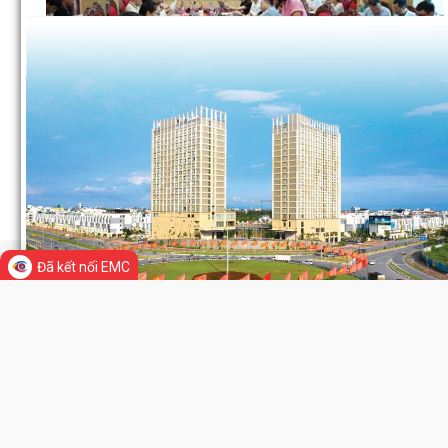
UBND phường tổ chức phiên họp tháng 8/2026 (lần 1).
Đã kết nối EMC
Prev
Next
Kế hoạch tổ chức Hội nghị tuyên truyền, phổ biến triển khai Luật
LIÊN KẾT WEB SITE
sửa đổi, bổ sung một số điều của...