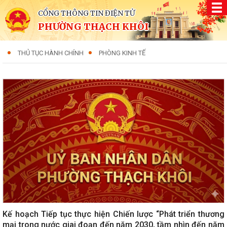
CỔNG THÔNG TIN ĐIỆN TỬ
PHƯỜNG THẠCH KHÔI
THỦ TỤC HÀNH CHÍNH
PHÒNG KINH TẾ
Kế hoạch Tiếp tục thực hiện Chiến lược “Phát triển thương
mại trong nước giai đoạn đến năm 2030, tầm nhìn đến năm