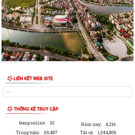
LIÊN KẾT WEB SITE
THỐNG KÊ TRUY CẬP
Đang online:
32
Hôm nay:
4,216
Trong tuần:
69,487
Tất cả:
1,344,806