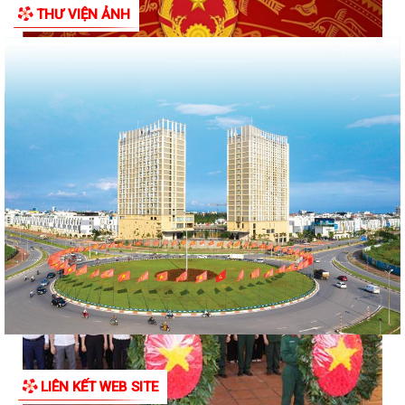
THƯ VIỆN ẢNH
Về việc thay đổi địa danh trên bảng hiệu tại các Nhà Văn hoá và
tăng cường công tác quản lý hoạt...
LIÊN KẾT WEB SITE