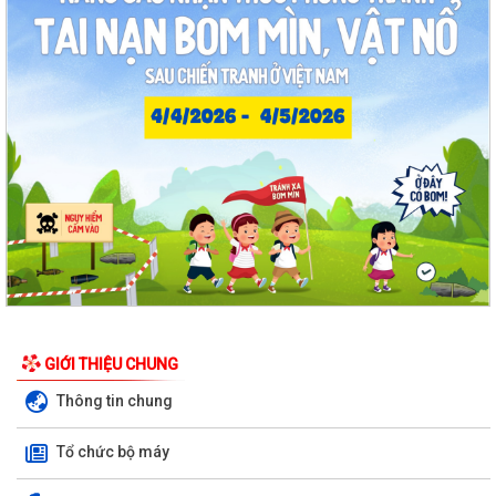
Quyết định Về việc ban hành Quy chế hoạt động của Ban Quản lý di
tích Phường Thạch Khôi, thành phố...
UBND phường tổ chức phiên họp tháng 8/2026 (lần 1).
Kế hoạch tổ chức Hội nghị tuyên truyền, phổ biến triển khai Luật sửa
đổi, bổ sung một số điều của...
Công tác tháng 8/2026 của Ủy ban nhân dân phường Thạch Khôi
Đồng chí Đặng Xuân Thưởng - Uỷ viên Thành uỷ, Phó Trưởng ban
thường trực Ban Nội chính Thành uỷ dự...
Nuôi con bằng sữa mẹ cho một “Khởi đầu bền vững - Phát huy những
thực hành tốt sẵn có”
GIỚI THIỆU CHUNG
Về việc thay đổi địa danh trên bảng hiệu tại các Nhà Văn hoá và tăng
Thông tin chung
cường công tác quản lý hoạt...
Phường Thạch Khôi tổ chức lấy mẫu sinh phẩm hài cốt liệt sĩ chưa xác
Tổ chức bộ máy
định được thông tin để giám...