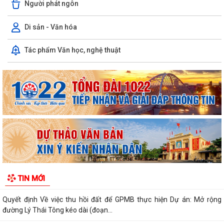
Người phát ngôn
Hội nghị công bố quyết định công tác cán bộ
Di sản - Văn hóa
Chương trình Công tác tuần của Chủ tịch, các Phó Chủ tịch UBND
phường (Từ 03/8/2026 đến 09/8/2026)
Tác phẩm Văn học, nghệ thuật
Thông tin về chương trình thu hồi xe CB1000 Hornet (xe nhập khẩu) và
xe Rebel 500 & CL 500 (xe nhập...
Phường Thạch Khôi triển khai kế hoạch tuyên truyền, vận động hiến
máu tình nguyện năm 2026
Quyết định Về việc Ban hành Quy chế phát ngôn và cung cấp thông tin
cho báo chí của Ủy ban nhân...
Quyết định Về việc thu hồi đất để GPMB thực hiện Dự án: Mở rộng
đường Lý Thái Tông kéo dài (đoạn...
TIN MỚI
Quyết định Về việc thu hồi đất để GPMB thực hiện Dự án: Mở rộng
đường Lý Thái Tông kéo dài (đoạn...
Quyết định Về việc thu hồi đất để GPMB thực hiện Dự án: Mở rộng