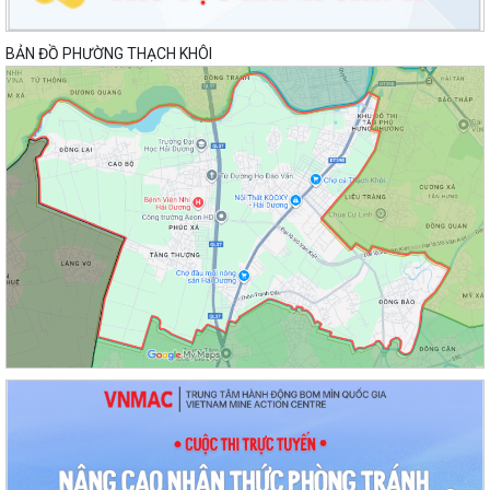
BẢN ĐỒ PHƯỜNG THẠCH KHÔI
Lan toả đạo lý "Uống nước nhớ nguồn" tại Trung tâm Phục vụ hành
chính công phường Thạch Khôi: Hướng...
Nâng cao kỹ năng sử dụng Internet, mạng xã hội an toàn cho trẻ em,
học sinh trên địa bàn thành phố
Hội nghị Ban Thường vụ Đảng ủy phường lần thứ 35
Sôi nổi ngày hội hiến máu "Thạch Khôi - ngàn trái tim hồng" năm 2026
Kế hoạch Giám sát và xử lý dịch, ổ dịch trên địa bàn phường Thạch
Khôi
Quyết định Về việc Ban hành Quy chế quản lý và sử dụng nguồn công
đức tại các di tích trên địa...