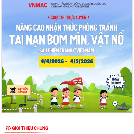
Kế hoạch Giám sát và xử lý dịch, ổ dịch trên địa bàn phường Thạch
Khôi
Quyết định Về việc Ban hành Quy chế quản lý và sử dụng nguồn công
đức tại các di tích trên địa...
Quyết định Về việc ban hành Quy chế hoạt động của Ban Quản lý di
tích Phường Thạch Khôi, thành phố...
UBND phường tổ chức phiên họp tháng 8/2026 (lần 1).
Kế hoạch tổ chức Hội nghị tuyên truyền, phổ biến triển khai Luật sửa
đổi, bổ sung một số điều của...
Công tác tháng 8/2026 của Ủy ban nhân dân phường Thạch Khôi
Đồng chí Đặng Xuân Thưởng - Uỷ viên Thành uỷ, Phó Trưởng ban
thường trực Ban Nội chính Thành uỷ dự...
Nuôi con bằng sữa mẹ cho một “Khởi đầu bền vững - Phát huy những
thực hành tốt sẵn có”
GIỚI THIỆU CHUNG