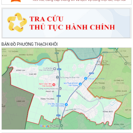
BẢN ĐỒ PHƯỜNG THẠCH KHÔI
Lan toả đạo lý "Uống nước nhớ nguồn" tại Trung tâm Phục vụ hành
chính công phường Thạch Khôi: Hướng...
Nâng cao kỹ năng sử dụng Internet, mạng xã hội an toàn cho trẻ em,
học sinh trên địa bàn thành phố
Hội nghị Ban Thường vụ Đảng ủy phường lần thứ 35
Sôi nổi ngày hội hiến máu "Thạch Khôi - ngàn trái tim hồng" năm 2026