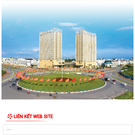
Quyết định Về việc thu hồi đất để GPMB thực hiện Dự án: Mở rộng
đường Lý Thái Tông kéo dài (đoạn...
Quyết định Về việc thu hồi đất để GPMB thực hiện Dự án: Mở rộng
đường Lý Thái Tông kéo dài (đoạn...
Quyết định Về việc thu hồi đất để GPMB thực hiện Dự án: Mở rộng
đường Lý Thái Tông kéo dài (đoạn...
Quyết định Về việc thu hồi đất để GPMB thực hiện Dự án: Mở rộng
đường Lý Thái Tông kéo dài (đoạn...
Quyết định Về việc thu hồi đất để GPMB thực hiện Dự án: Mở rộng
đường Lý Thái Tông kéo dài (đoạn...
Quyết định Về việc thu hồi đất để GPMB thực hiện Dự án: Mở rộng
đường Lý Thái Tông kéo dài (đoạn...
LIÊN KẾT WEB SITE
Quyết định Về việc thu hồi đất để GPMB thực hiện Dự án: Mở rộng
đường Lý Thái Tông kéo dài (đoạn từ...