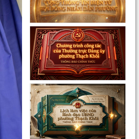
Đồng chí Đặng Xuân Thưởng - Uỷ viên Thành
uỷ, Phó Trưởng ban thường trực Ban Nội chính
Thành uỷ dự...
Nuôi con bằng sữa mẹ cho một “Khởi đầu bền
vững - Phát huy những thực hành tốt sẵn có”
Về việc thay đổi địa danh trên bảng hiệu tại các
Nhà Văn hoá và tăng cường công tác quản lý
hoạt...
Phường Thạch Khôi tổ chức lấy mẫu sinh phẩm
hài cốt liệt sĩ chưa xác định được thông tin để
giám...
Hội nghị công bố quyết định công tác cán bộ
Chương trình Công tác tuần của Chủ tịch, các
Phó Chủ tịch UBND phường (Từ 03/8/2026 đến
09/8/2026)