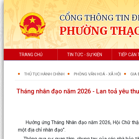
CỔNG THÔNG TIN Đ
PHƯỜNG THẠC
TRANG CHỦ
TIN TỨC - SỰ KIỆN
TIẾP CẬN 
THỦ TỤC HÀNH CHÍNH
PHÒNG VĂN HOÁ - XÃ HỘI
GIA 
Tháng nhân đạo năm 2026 - Lan toả yêu thư
Hưởng ứng Tháng Nhân đạo năm 2026, Hội Chữ thập đỏ
một địa chỉ nhân đạo”.
Thông qua sự quan tâm, chung tay của các nhà hảo tâm, 