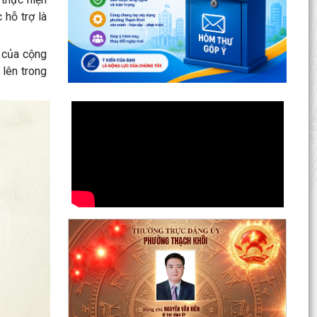
 hỗ trợ là
i của cộng
lên trong
Lan toả đạo lý "Uống nước nhớ nguồn" tại Trung
tâm Phục vụ hành chính công phường Thạch
Khôi: Hướng...
Nâng cao kỹ năng sử dụng Internet, mạng xã
hội an toàn cho trẻ em, học sinh trên địa bàn
thành phố
Hội nghị Ban Thường vụ Đảng ủy phường lần
thứ 35