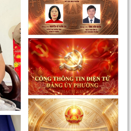
Sôi nổi ngày hội hiến máu "Thạch Khôi - ngàn
trái tim hồng" năm 2026
Kế hoạch Giám sát và xử lý dịch, ổ dịch trên địa
bàn phường Thạch Khôi
Quyết định Về việc Ban hành Quy chế quản lý và
sử dụng nguồn công đức tại các di tích trên địa...
Quyết định Về việc ban hành Quy chế hoạt động
của Ban Quản lý di tích Phường Thạch Khôi,
thành phố...
UBND phường tổ chức phiên họp tháng 8/2026
(lần 1).
Kế hoạch tổ chức Hội nghị tuyên truyền, phổ
biến triển khai Luật sửa đổi, bổ sung một số điều
của...
Công tác tháng 8/2026 của Ủy ban nhân dân
phường Thạch Khôi