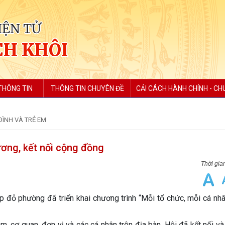
IỆN TỬ
H KHÔI
THÔNG TIN
THÔNG TIN CHUYÊN ĐỀ
CẢI CÁCH HÀNH CHÍNH - CH
ĐÌNH VÀ TRẺ EM
ơng, kết nối cộng đồng
 phường đã triển khai chương trình “Mỗi tổ chức, mỗi cá nhâ
cơ quan, đơn vị và các cá nhân trên địa bàn, Hội đã kết nối và