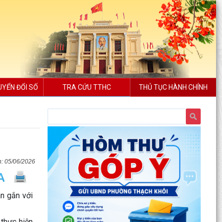
UYỂN ĐỔI SỐ
TRA CỨU TTHC
THỦ TỤC HÀNH CHÍNH
05/06/2026
n gắn với
 thực hiện