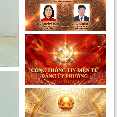
Sôi nổi ngày hội hiến máu "Thạch Khôi - ngàn
trái tim hồng" năm 2026
Kế hoạch Giám sát và xử lý dịch, ổ dịch trên địa
bàn phường Thạch Khôi
Quyết định Về việc Ban hành Quy chế quản lý và
sử dụng nguồn công đức tại các di tích trên địa...
Quyết định Về việc ban hành Quy chế hoạt động
của Ban Quản lý di tích Phường Thạch Khôi,
thành phố...
UBND phường tổ chức phiên họp tháng 8/2026
(lần 1).
Kế hoạch tổ chức Hội nghị tuyên truyền, phổ
biến triển khai Luật sửa đổi, bổ sung một số điều
của...
Công tác tháng 8/2026 của Ủy ban nhân dân