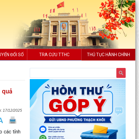
UYỂN ĐỔI SỐ
TRA CỨU TTHC
THỦ TỤC HÀNH CHÍNH
u quả
17/12/2025
 các tỉnh