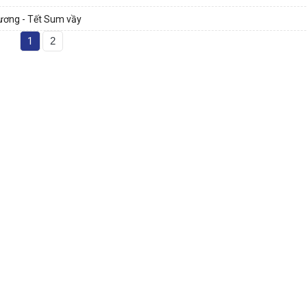
hương - Tết Sum vầy
1
2