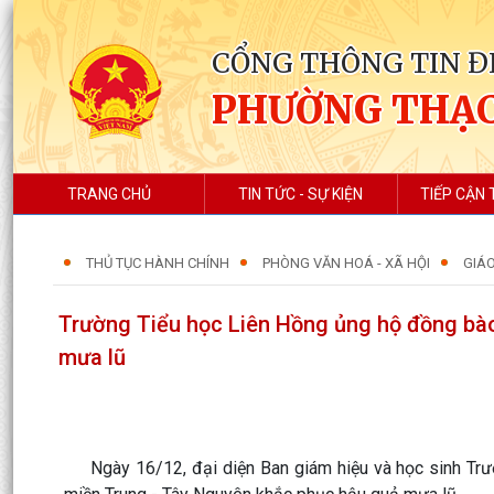
CỔNG THÔNG TIN Đ
PHƯỜNG THẠC
TRANG CHỦ
TIN TỨC - SỰ KIỆN
TIẾP CẬN 
THỦ TỤC HÀNH CHÍNH
PHÒNG VĂN HOÁ - XÃ HỘI
GIÁO
Trường Tiểu học Liên Hồng ủng hộ đồng bào
mưa lũ
Ngày 16/12, đại diện Ban giám hiệu và học sinh Trườn