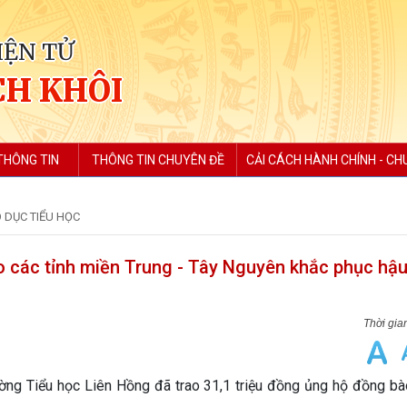
IỆN TỬ
H KHÔI
THÔNG TIN
THÔNG TIN CHUYÊN ĐỀ
CẢI CÁCH HÀNH CHÍNH - CH
 DỤC TIỂU HỌC
 các tỉnh miền Trung - Tây Nguyên khắc phục hậ
g Tiểu học Liên Hồng đã trao 31,1 triệu đồng ủng hộ đồng bào