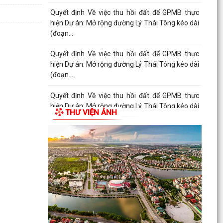
Quyết định Về việc thu hồi đất để GPMB thực
hiện Dự án: Mở rộng đường Lý Thái Tông kéo dài
(đoạn...
Quyết định Về việc thu hồi đất để GPMB thực
hiện Dự án: Mở rộng đường Lý Thái Tông kéo dài
(đoạn từ...
Quyết định Về việc thu hồi đất để GPMB thực
hiện Dự án: Mở rộng đường Lý Thái Tông kéo dài
THƯ VIỆN ẢNH
(đoạn từ...
Quyết định Về việc thu hồi đất để GPMB thực
hiện Dự án: Mở rộng đường Lý Thái Tông kéo dài
(đoạn...
Quyết định Về việc thu hồi đất để GPMB thực
hiện Dự án: Mở rộng đường Lý Thái Tông kéo dài
(đoạn...