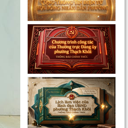
phường Thạch Khôi
Đồng chí Đặng Xuân Thưởng - Uỷ viên Thành
uỷ, Phó Trưởng ban thường trực Ban Nội chính
Thành uỷ dự...
Nuôi con bằng sữa mẹ cho một “Khởi đầu bền
vững - Phát huy những thực hành tốt sẵn có”
Về việc thay đổi địa danh trên bảng hiệu tại các
Nhà Văn hoá và tăng cường công tác quản lý
hoạt...
Phường Thạch Khôi tổ chức lấy mẫu sinh phẩm
hài cốt liệt sĩ chưa xác định được thông tin để
giám...
Hội nghị công bố quyết định công tác cán bộ
Chương trình Công tác tuần của Chủ tịch, các
Phó Chủ tịch UBND phường (Từ 03/8/2026 đến
09/8/2026)