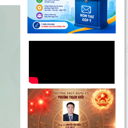
Lan toả đạo lý "Uống nước nhớ nguồn" tại Trung
tâm Phục vụ hành chính công phường Thạch
Khôi: Hướng...
Nâng cao kỹ năng sử dụng Internet, mạng xã
hội an toàn cho trẻ em, học sinh trên địa bàn
thành phố
Hội nghị Ban Thường vụ Đảng ủy phường lần
thứ 35