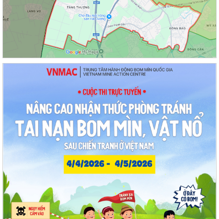
học sinh trên địa bàn thành phố
Hội nghị Ban Thường vụ Đảng ủy phường lần thứ 35
Sôi nổi ngày hội hiến máu "Thạch Khôi - ngàn trái tim hồng" năm 2026
Kế hoạch Giám sát và xử lý dịch, ổ dịch trên địa bàn phường Thạch
Khôi
Quyết định Về việc Ban hành Quy chế quản lý và sử dụng nguồn công
đức tại các di tích trên địa...
Quyết định Về việc ban hành Quy chế hoạt động của Ban Quản lý di
tích Phường Thạch Khôi, thành phố...
UBND phường tổ chức phiên họp tháng 8/2026 (lần 1).
Kế hoạch tổ chức Hội nghị tuyên truyền, phổ biến triển khai Luật sửa
đổi, bổ sung một số điều của...
Công tác tháng 8/2026 của Ủy ban nhân dân phường Thạch Khôi