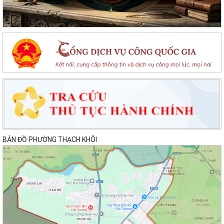
BẢN ĐỒ PHƯỜNG THẠCH KHÔI
Lan toả đạo lý "Uống nước nhớ nguồn" tại Trung tâm Phục vụ hành
chính công phường Thạch Khôi: Hướng...
Nâng cao kỹ năng sử dụng Internet, mạng xã hội an toàn cho trẻ em,