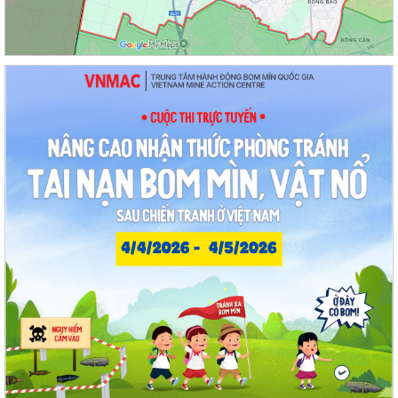
UBND phường tổ chức phiên họp tháng 8/2026 (lần 1).
Kế hoạch tổ chức Hội nghị tuyên truyền, phổ biến triển khai Luật sửa
đổi, bổ sung một số điều của...
Công tác tháng 8/2026 của Ủy ban nhân dân phường Thạch Khôi
Đồng chí Đặng Xuân Thưởng - Uỷ viên Thành uỷ, Phó Trưởng ban
thường trực Ban Nội chính Thành uỷ dự...
Nuôi con bằng sữa mẹ cho một “Khởi đầu bền vững - Phát huy những
thực hành tốt sẵn có”
Về việc thay đổi địa danh trên bảng hiệu tại các Nhà Văn hoá và tăng
cường công tác quản lý hoạt...
Phường Thạch Khôi tổ chức lấy mẫu sinh phẩm hài cốt liệt sĩ chưa xác
định được thông tin để giám...
Hội nghị công bố quyết định công tác cán bộ