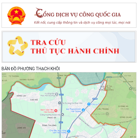
Ban Tổ chức Giải vô địch bóng bàn quốc gia Báo Nhân Dân lần thứ 44
năm 2026 trao tặng UBND phường...
Lan toả đạo lý "Uống nước nhớ nguồn" tại Trung tâm Phục vụ hành
chính công phường Thạch Khôi: Hướng...
Nâng cao kỹ năng sử dụng Internet, mạng xã hội an toàn cho trẻ em,
học sinh trên địa bàn thành phố
Hội nghị Ban Thường vụ Đảng ủy phường lần thứ 35
BẢN ĐỒ PHƯỜNG THẠCH KHÔI
Sôi nổi ngày hội hiến máu "Thạch Khôi - ngàn trái tim hồng" năm 2026
Kế hoạch Giám sát và xử lý dịch, ổ dịch trên địa bàn phường Thạch
Khôi
Quyết định Về việc Ban hành Quy chế quản lý và sử dụng nguồn công
đức tại các di tích trên địa...
Quyết định Về việc ban hành Quy chế hoạt động của Ban Quản lý di
tích Phường Thạch Khôi, thành phố...