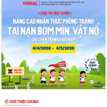
Lan toả đạo lý "Uống nước nhớ nguồn" tại Trung tâm Phục vụ hành
chính công phường Thạch Khôi: Hướng...
Nâng cao kỹ năng sử dụng Internet, mạng xã hội an toàn cho trẻ em,
học sinh trên địa bàn thành phố
Hội nghị Ban Thường vụ Đảng ủy phường lần thứ 35
Sôi nổi ngày hội hiến máu "Thạch Khôi - ngàn trái tim hồng" năm 2026
Kế hoạch Giám sát và xử lý dịch, ổ dịch trên địa bàn phường Thạch
Khôi
Quyết định Về việc Ban hành Quy chế quản lý và sử dụng nguồn công
đức tại các di tích trên địa...
GIỚI THIỆU CHUNG
Quyết định Về việc ban hành Quy chế hoạt động của Ban Quản lý di