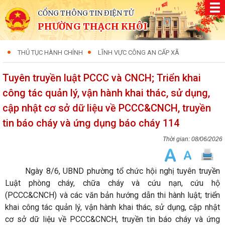
CỔNG THÔNG TIN ĐIỆN TỬ
PHƯỜNG THẠCH KHÔI
THỦ TỤC HÀNH CHÍNH
LĨNH VỰC CÔNG AN CẤP XÃ
Tuyên truyền luật PCCC và CNCH; Triển khai
công tác quản lý, vận hành khai thác, sử dụng,
cập nhật cơ sở dữ liệu về PCCC&CNCH, truyền
tin báo cháy và ứng dụng báo cháy 114
08/06/2026
​ Ngày 8/6, UBND phường tổ chức hội nghị tuyên truyền
Luật phòng cháy, chữa cháy và cứu nạn, cứu hộ
(PCCC&CNCH) và các văn bản hướng dẫn thi hành luật; triển
khai công tác quản lý, vận hành khai thác, sử dụng, cập nhật
cơ sở dữ liệu về PCCC&CNCH, truyền tin báo cháy và ứng