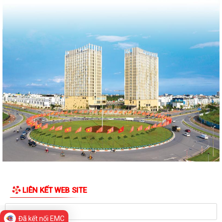
Quyết định Về việc thu hồi đất để GPMB thực hiện Dự án: Mở rộng
đường Lý Thái Tông kéo dài (đoạn...
Quyết định Về việc thu hồi đất để GPMB thực hiện Dự án: Mở rộng
đường Lý Thái Tông kéo dài (đoạn...
Quyết định Về việc thu hồi đất để GPMB thực hiện Dự án: Mở rộng
đường Lý Thái Tông kéo dài (đoạn...
Quyết định Về việc thu hồi đất để GPMB thực hiện Dự án: Mở rộng
đường Lý Thái Tông kéo dài (đoạn...
Quyết định Về việc thu hồi đất để GPMB thực hiện Dự án: Mở rộng
đường Lý Thái Tông kéo dài (đoạn...
Quyết định Về việc thu hồi đất để GPMB thực hiện Dự án: Mở rộng
đường Lý Thái Tông kéo dài (đoạn...
LIÊN KẾT WEB SITE
Quyết định Về việc thu hồi đất để GPMB thực hiện Dự án: Mở rộng
đường Lý Thái Tông kéo dài (đoạn...
Đã kết nối EMC