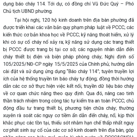
dụng báo cháy 114. Tới dự, có đồng chí Vũ Đức Quý – Phó
Chủ tịch UBND phường.
Tại hội nghị, 120 hộ kinh doanh trên địa bàn phường đã
được triển khai các văn bản quy phạm pháp luật về PCCC; các
kiến thức cơ bản khoa học về PCCC; kỹ năng thoát hiểm, xử lý
khi có sự cố cháy nổ xảy ra; kỹ năng sử dụng các trang thiết
bị PCCC được trang bị tại cơ sở; các nguyên nhân dẫn đến
cháy thiết bị điện và biện pháp phòng cháy; Nghị định số
105/2025/NĐ-CP ngày 15/5/2025 của Chính phủ; hướng dẫn
cài đặt và sử dụng ứng dụng “Báo cháy 114”; tuyên truyền lợi
ích của hệ thống truyền tin báo cháy tự động; đồng thời hướng
dẫn các cơ sở thực hiện việc kết nối, truyền dữ liệu báo cháy
về cơ quan chức năng theo quy định. Qua đó, nâng cao tinh
thần trách nhiệm trong công tác tự kiểm tra an toàn PCCC; chủ
động đầu tư trang thiết bị, phương tiện chữa cháy; thường
xuyên rà soát các nguy cơ tiềm ẩn dẫn đến cháy, nổ; kịp thời
khắc phục các tồn tại, thiếu sót nhằm hạn chế thấp nhất nguy
cơ phát sinh sự cố của các cơ sở kinh doanh trên địa bàn, góp