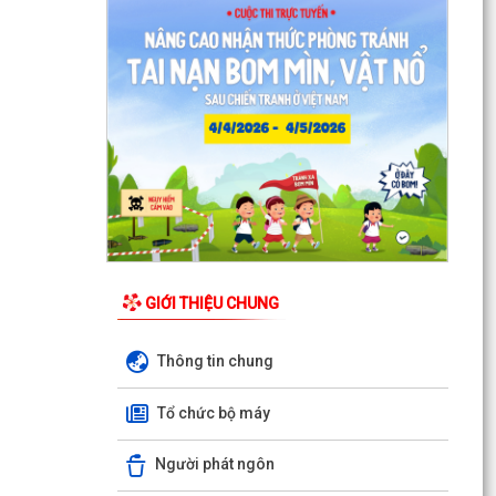
Thông tin về chương trình thu hồi xe CB1000
Hornet (xe nhập khẩu) và xe Rebel 500 & CL
500 (xe nhập...
Phường Thạch Khôi triển khai kế hoạch tuyên
truyền, vận động hiến máu tình nguyện năm
2026
Quyết định Về việc Ban hành Quy chế phát ngôn
và cung cấp thông tin cho báo chí của Ủy ban
nhân...
Quyết định Về việc thu hồi đất để GPMB thực
hiện Dự án: Mở rộng đường Lý Thái Tông kéo dài
GIỚI THIỆU CHUNG
(đoạn...
Thông tin chung
Quyết định Về việc thu hồi đất để GPMB thực
hiện Dự án: Mở rộng đường Lý Thái Tông kéo dài
Tổ chức bộ máy
(đoạn...
Quyết định Về việc thu hồi đất để GPMB thực
Người phát ngôn
hiện Dự án: Mở rộng đường Lý Thái Tông kéo dài