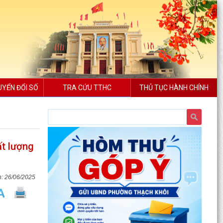
UYỂN ĐỔI SỐ
TRA CỨU TTHC
THỦ TỤC HÀNH CHÍNH
ất lượng
26/06/2025