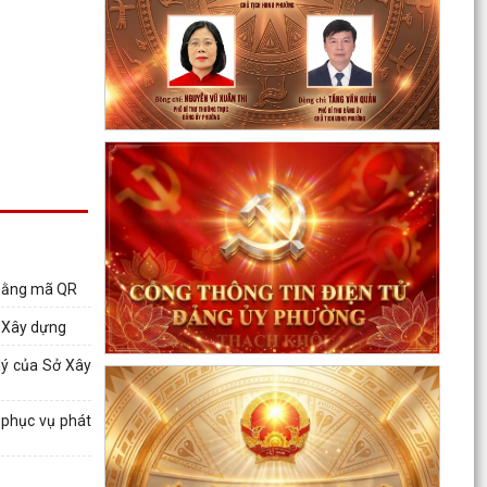
Lan toả đạo lý "Uống nước nhớ nguồn" tại Trung
tâm Phục vụ hành chính công phường Thạch
Khôi: Hướng...
 bằng mã QR
Nâng cao kỹ năng sử dụng Internet, mạng xã
ở Xây dựng
hội an toàn cho trẻ em, học sinh trên địa bàn
thành phố
lý của Sở Xây
Hội nghị Ban Thường vụ Đảng ủy phường lần
thứ 35
t phục vụ phát
Sôi nổi ngày hội hiến máu "Thạch Khôi - ngàn
trái tim hồng" năm 2026