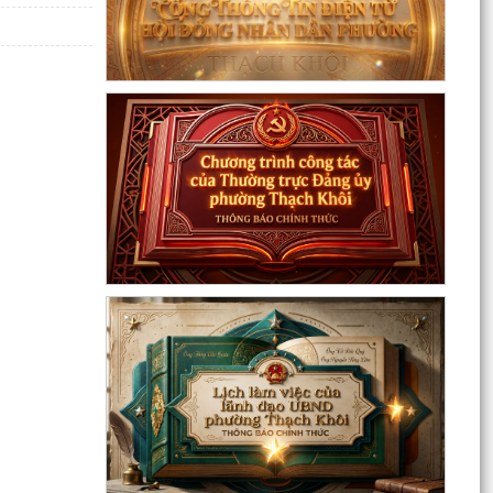
Kế hoạch Giám sát và xử lý dịch, ổ dịch trên địa
bàn phường Thạch Khôi
Quyết định Về việc Ban hành Quy chế quản lý và
sử dụng nguồn công đức tại các di tích trên địa...
Quyết định Về việc ban hành Quy chế hoạt động
của Ban Quản lý di tích Phường Thạch Khôi,
thành phố...
UBND phường tổ chức phiên họp tháng 8/2026
(lần 1).
Kế hoạch tổ chức Hội nghị tuyên truyền, phổ
biến triển khai Luật sửa đổi, bổ sung một số điều
của...
Công tác tháng 8/2026 của Ủy ban nhân dân
phường Thạch Khôi