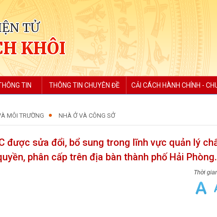
IỆN TỬ
H KHÔI
THÔNG TIN
THÔNG TIN CHUYÊN ĐỀ
CẢI CÁCH HÀNH CHÍNH - CH
VÀ MÔI TRƯỜNG
NHÀ Ở VÀ CÔNG SỞ
được sửa đổi, bổ sung trong lĩnh vực quản lý ch
quyền, phân cấp trên địa bàn thành phố Hải Phòng.