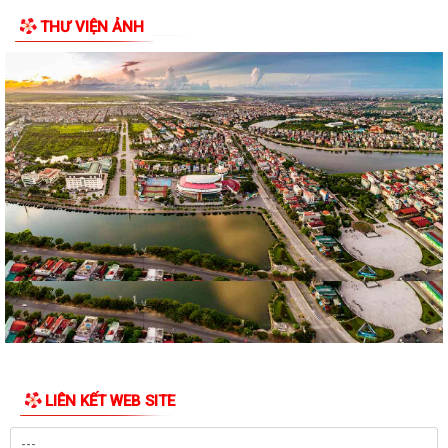
THƯ VIỆN ẢNH
Quyết định Về việc thu hồi đất để GPMB thực hiện Dự án: Mở rộng
đường Lý Thái Tông kéo dài (đoạn...
Quyết định Về việc thu hồi đất để GPMB thực hiện Dự án: Mở rộng
đường Lý Thái Tông kéo dài (đoạn...
Quyết định về việc thu hồi đất để GPMB thực hiện Dự án: Mở rộng
đường Lý Thái Tông kéo dài (đoạn...
Quyết định Về việc thu hồi đất để GPMB thực hiện Dự án: Mở rộng
đường Lý Thái Tông kéo dài (đoạn...
Quyết định Về việc thu hồi đất để GPMB thực hiện Dự án: Mở rộng
đường Lý Thái Tông kéo dài (đoạn...
Quyết định Về việc thu hồi đất để GPMB thực hiện Dự án: Mở rộng
đường Lý Thái Tông kéo dài (đoạn...
LIÊN KẾT WEB SITE
Quyết định Về việc thu hồi đất để GPMB thực hiện Dự án: Mở rộng
đường Lý Thái Tông kéo dài (đoạn...