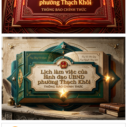
Lan toả đạo lý "Uống nước nhớ nguồn" tại Trung tâm Phục vụ hành
chính công phường Thạch Khôi: Hướng...
Nâng cao kỹ năng sử dụng Internet, mạng xã hội an toàn cho trẻ em,
học sinh trên địa bàn thành phố
Hội nghị Ban Thường vụ Đảng ủy phường lần thứ 35
Sôi nổi ngày hội hiến máu "Thạch Khôi - ngàn trái tim hồng" năm 2026
Kế hoạch Giám sát và xử lý dịch, ổ dịch trên địa bàn phường Thạch
Khôi
Quyết định Về việc Ban hành Quy chế quản lý và sử dụng nguồn công
đức tại các di tích trên địa...