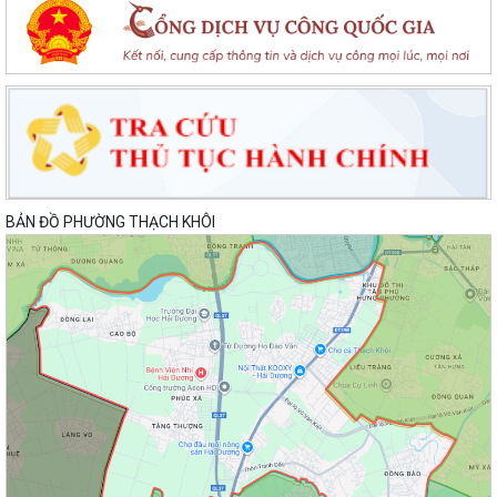
Quyết định Về việc ban hành Quy chế hoạt động của Ban Quản lý di
tích Phường Thạch Khôi, thành phố...
UBND phường tổ chức phiên họp tháng 8/2026 (lần 1).
Kế hoạch tổ chức Hội nghị tuyên truyền, phổ biến triển khai Luật sửa
đổi, bổ sung một số điều của...
Công tác tháng 8/2026 của Ủy ban nhân dân phường Thạch Khôi
BẢN ĐỒ PHƯỜNG THẠCH KHÔI
Đồng chí Đặng Xuân Thưởng - Uỷ viên Thành uỷ, Phó Trưởng ban
thường trực Ban Nội chính Thành uỷ dự...
Nuôi con bằng sữa mẹ cho một “Khởi đầu bền vững - Phát huy những
thực hành tốt sẵn có”
Về việc thay đổi địa danh trên bảng hiệu tại các Nhà Văn hoá và tăng
cường công tác quản lý hoạt...
Phường Thạch Khôi tổ chức lấy mẫu sinh phẩm hài cốt liệt sĩ chưa xác
định được thông tin để giám...