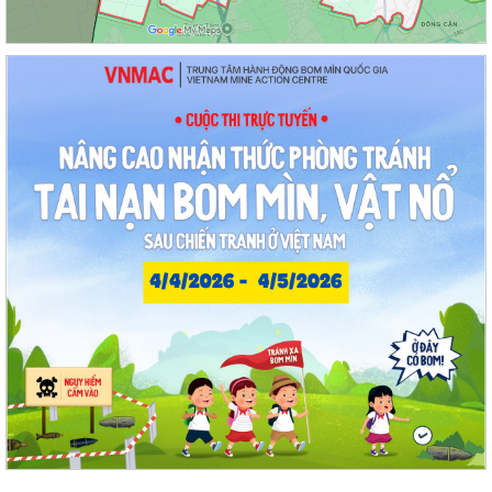
Hội nghị công bố quyết định công tác cán bộ
Chương trình Công tác tuần của Chủ tịch, các Phó Chủ tịch UBND
phường (Từ 03/8/2026 đến 09/8/2026)
Thông tin về chương trình thu hồi xe CB1000 Hornet (xe nhập khẩu) và
xe Rebel 500 & CL 500 (xe nhập...
Phường Thạch Khôi triển khai kế hoạch tuyên truyền, vận động hiến
máu tình nguyện năm 2026
Quyết định Về việc Ban hành Quy chế phát ngôn và cung cấp thông tin
cho báo chí của Ủy ban nhân...
Quyết định Về việc thu hồi đất để GPMB thực hiện Dự án: Mở rộng
đường Lý Thái Tông kéo dài (đoạn...
Quyết định Về việc thu hồi đất để GPMB thực hiện Dự án: Mở rộng
đường Lý Thái Tông kéo dài (đoạn...
Quyết định Về việc thu hồi đất để GPMB thực hiện Dự án: Mở rộng