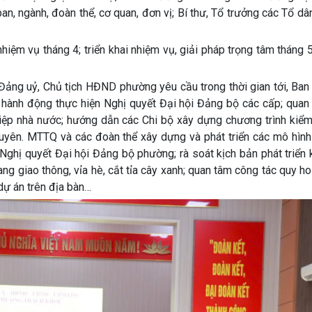
 ngành, đoàn thể, cơ quan, đơn vị; Bí thư, Tổ trưởng các Tổ dâ
hiệm vụ tháng 4; triển khai nhiệm vụ, giải pháp trọng tâm tháng
Đảng uỷ, Chủ tịch HĐND phường yêu cầu trong thời gian tới, Ban
nh hành động thực hiện Nghị quyết Đại hội Đảng bộ các cấp; qua
hiệp nhà nước; hướng dẫn các Chi bộ xây dựng chương trình kiểm
uyên. MTTQ và các đoàn thể xây dựng và phát triển các mô hình
Nghị quyết Đại hội Đảng bộ phường; rà soát kịch bản phát triển k
lang giao thông, vỉa hè, cắt tỉa cây xanh; quan tâm công tác quy h
dự án trên địa bàn…