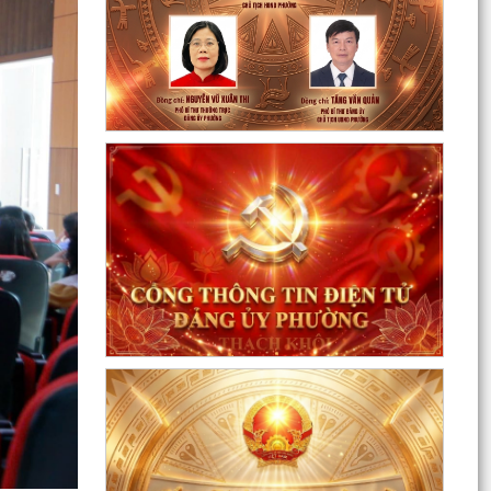
Sôi nổi ngày hội hiến máu "Thạch Khôi - ngàn
trái tim hồng" năm 2026
Kế hoạch Giám sát và xử lý dịch, ổ dịch trên địa
bàn phường Thạch Khôi
Quyết định Về việc Ban hành Quy chế quản lý và
sử dụng nguồn công đức tại các di tích trên địa...
Quyết định Về việc ban hành Quy chế hoạt động
của Ban Quản lý di tích Phường Thạch Khôi,
thành phố...
UBND phường tổ chức phiên họp tháng 8/2026
(lần 1).
Kế hoạch tổ chức Hội nghị tuyên truyền, phổ
biến triển khai Luật sửa đổi, bổ sung một số điều
của...
Công tác tháng 8/2026 của Ủy ban nhân dân
phường Thạch Khôi