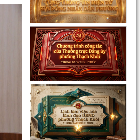
Đồng chí Đặng Xuân Thưởng - Uỷ viên Thành
uỷ, Phó Trưởng ban thường trực Ban Nội chính
Thành uỷ dự...
Nuôi con bằng sữa mẹ cho một “Khởi đầu bền
vững - Phát huy những thực hành tốt sẵn có”
Về việc thay đổi địa danh trên bảng hiệu tại các
Nhà Văn hoá và tăng cường công tác quản lý
hoạt...
Phường Thạch Khôi tổ chức lấy mẫu sinh phẩm
hài cốt liệt sĩ chưa xác định được thông tin để
giám...
Hội nghị công bố quyết định công tác cán bộ
Chương trình Công tác tuần của Chủ tịch, các
Phó Chủ tịch UBND phường (Từ 03/8/2026 đến
09/8/2026)