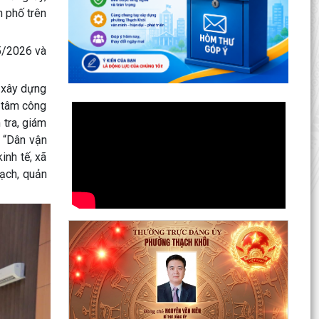
n phố trên
 5/2026 và
 xây dựng
n tâm công
 tra, giám
 “Dân vận
inh tế, xã
Lan toả đạo lý "Uống nước nhớ nguồn" tại Trung
oạch, quản
tâm Phục vụ hành chính công phường Thạch
Khôi: Hướng...
Nâng cao kỹ năng sử dụng Internet, mạng xã
hội an toàn cho trẻ em, học sinh trên địa bàn
thành phố
Hội nghị Ban Thường vụ Đảng ủy phường lần
thứ 35