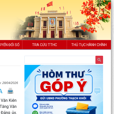
UYỂN ĐỔI SỐ
TRA CỨU TTHC
THỦ TỤC HÀNH CHÍNH
28/04/2026
 Văn Kiên
 Tăng Văn
 Đảng ủy,