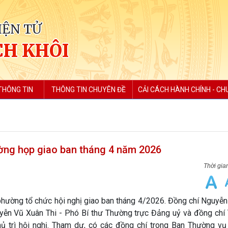
IỆN TỬ
H KHÔI
THÔNG TIN
THÔNG TIN CHUYÊN ĐỀ
CẢI CÁCH HÀNH CHÍNH - CH
ờng họp giao ban tháng 4 năm 2026
ờng tổ chức hội nghị giao ban tháng 4/2026. Đồng chí Nguyễn
yễn Vũ Xuân Thi - Phó Bí thư Thường trực Đảng uỷ và đồng chí
 trì hội nghị. Tham dự, có các đồng chí trong Ban Thường vụ