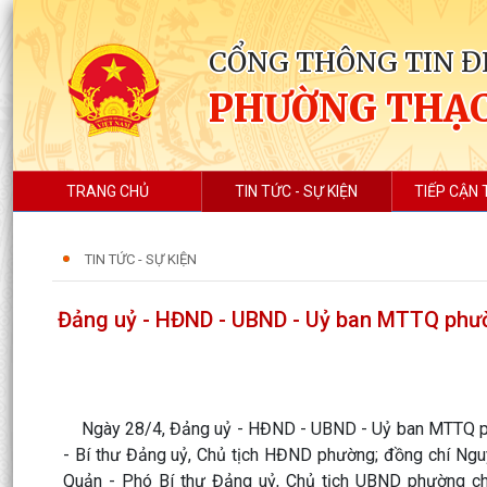
CỔNG THÔNG TIN Đ
PHƯỜNG THẠC
TRANG CHỦ
TIN TỨC - SỰ KIỆN
TIẾP CẬN 
TIN TỨC - SỰ KIỆN
Đảng uỷ - HĐND - UBND - Uỷ ban MTTQ phư
Ngày 28/4, Đảng uỷ - HĐND - UBND - Uỷ ban MTTQ phư
- Bí thư Đảng uỷ, Chủ tịch HĐND phường; đồng chí Ngu
Quản - Phó Bí thư Đảng uỷ, Chủ tịch UBND phường chủ