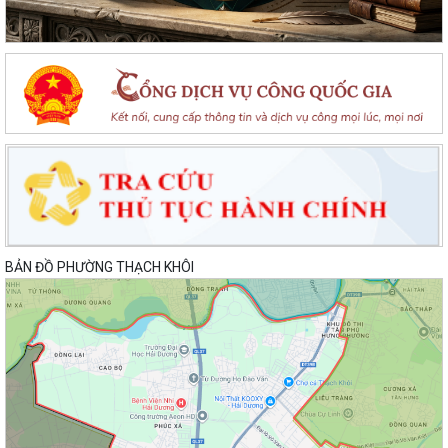
BẢN ĐỒ PHƯỜNG THẠCH KHÔI
Lan toả đạo lý "Uống nước nhớ nguồn" tại Trung tâm Phục vụ hành
chính công phường Thạch Khôi: Hướng...
Nâng cao kỹ năng sử dụng Internet, mạng xã hội an toàn cho trẻ em,