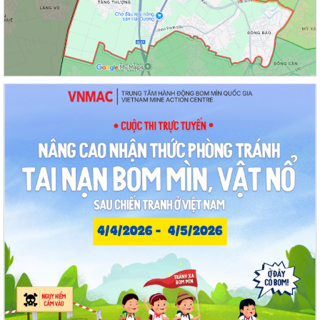
học sinh trên địa bàn thành phố
Hội nghị Ban Thường vụ Đảng ủy phường lần thứ 35
Sôi nổi ngày hội hiến máu "Thạch Khôi - ngàn trái tim hồng" năm 2026
Kế hoạch Giám sát và xử lý dịch, ổ dịch trên địa bàn phường Thạch
Khôi
Quyết định Về việc Ban hành Quy chế quản lý và sử dụng nguồn công
đức tại các di tích trên địa...
Quyết định Về việc ban hành Quy chế hoạt động của Ban Quản lý di
tích Phường Thạch Khôi, thành phố...
UBND phường tổ chức phiên họp tháng 8/2026 (lần 1).
Kế hoạch tổ chức Hội nghị tuyên truyền, phổ biến triển khai Luật sửa
đổi, bổ sung một số điều của...
Công tác tháng 8/2026 của Ủy ban nhân dân phường Thạch Khôi