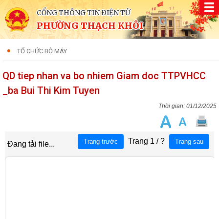
CỔNG THÔNG TIN ĐIỆN TỬ
PHƯỜNG THẠCH KHÔI
TỔ CHỨC BỘ MÁY
QD tiep nhan va bo nhiem Giam doc TTPVHCC
_ba Bui Thi Kim Tuyen
01/12/2025