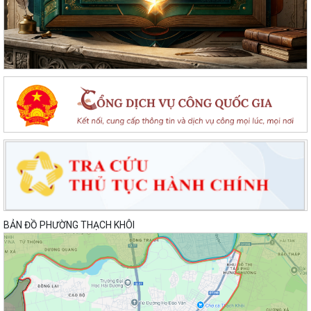
BẢN ĐỒ PHƯỜNG THẠCH KHÔI
Lan toả đạo lý "Uống nước nhớ nguồn" tại Trung tâm Phục vụ hành
chính công phường Thạch Khôi: Hướng...