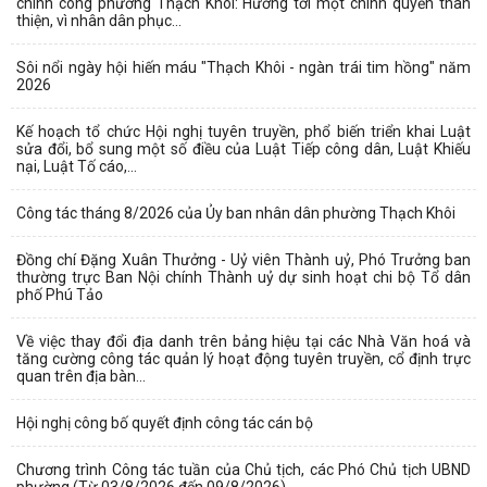
chính công phường Thạch Khôi: Hướng tới một chính quyền thân
thiện, vì nhân dân phục...
Sôi nổi ngày hội hiến máu "Thạch Khôi - ngàn trái tim hồng" năm
2026
Kế hoạch tổ chức Hội nghị tuyên truyền, phổ biến triển khai Luật
sửa đổi, bổ sung một số điều của Luật Tiếp công dân, Luật Khiếu
nại, Luật Tố cáo,...
Công tác tháng 8/2026 của Ủy ban nhân dân phường Thạch Khôi
Đồng chí Đặng Xuân Thưởng - Uỷ viên Thành uỷ, Phó Trưởng ban
thường trực Ban Nội chính Thành uỷ dự sinh hoạt chi bộ Tổ dân
phố Phú Tảo
Về việc thay đổi địa danh trên bảng hiệu tại các Nhà Văn hoá và
tăng cường công tác quản lý hoạt động tuyên truyền, cổ định trực
quan trên địa bàn...
Hội nghị công bố quyết định công tác cán bộ
Chương trình Công tác tuần của Chủ tịch, các Phó Chủ tịch UBND