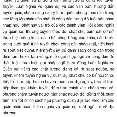
nghĩa vụ quân sự phường cần tăng cường công tác tuyên
truyền Luật Nghĩa vụ quân sự và các văn bản, hướng dẫn
tuyển quân, nhằm nâng cao ý thức quốc phòng toàn dân trong
các tầng lớp nhân dân nhất là công dân trong độ tuổi sẵn sàng
nhập ngũ; phát huy vai trò của các thành viên Hội đồng nghĩa
vụ quân sự, thường xuyên theo dõi chặt chẽ, bám sát cơ sở;
thực hiện công khai, dân chủ, công bằng các khâu, các bước
trong suốt quá trình tuyển chọn công dân nhập ngũ; tiến hành
rà soát, xét duyệt, niêm yết đầy đủ danh sách công dân trong
diện tạm hoãn, tạm vắng, miễn gọi nhập ngũ và công dân đủ
điều kiện thực hiện gọi nhập ngũ theo đúng Luật Nghĩa vụ
Quân sự; nâng cao chất lượng đăng ký, rà soát nguồn, sơ
tuyển, khám tuyển nghĩa vụ quân sự chặt chẽ, có kế hoạch cụ
thể; tổ chức tập huấn chuyên môn cho đội ngũ y, bác sĩ trực
tiếp tham gia khám tuyển, đảm bảo chính xác, chất lượng với
phương châm tuyển người nào chắc người đó; đồng thời, quan
tâm làm tốt chính sách hậu phương quân đội, tạo việc làm cho
quân nhân hoàn thành nghĩa vụ quân sự xuất ngũ trở về địa
phương…