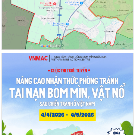
Nâng cao kỹ năng sử dụng Internet, mạng xã hội an toàn cho trẻ em,
học sinh trên địa bàn thành phố
Hội nghị Ban Thường vụ Đảng ủy phường lần thứ 35
Sôi nổi ngày hội hiến máu "Thạch Khôi - ngàn trái tim hồng" năm 2026
Kế hoạch Giám sát và xử lý dịch, ổ dịch trên địa bàn phường Thạch
Khôi
Quyết định Về việc Ban hành Quy chế quản lý và sử dụng nguồn công
đức tại các di tích trên địa...
Quyết định Về việc ban hành Quy chế hoạt động của Ban Quản lý di
tích Phường Thạch Khôi, thành phố...
UBND phường tổ chức phiên họp tháng 8/2026 (lần 1).
Kế hoạch tổ chức Hội nghị tuyên truyền, phổ biến triển khai Luật sửa
đổi, bổ sung một số điều của...