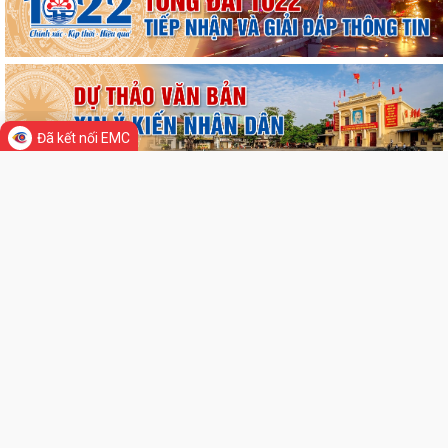
Phường Thạch Khôi triển khai kế hoạch tuyên truyền, vận động hiến
máu tình nguyện năm 2026
Quyết định Về việc Ban hành Quy chế phát ngôn và cung cấp thông tin
cho báo chí của Ủy ban nhân...
Đã kết nối EMC
Quyết định Về việc thu hồi đất để GPMB thực hiện Dự án: Mở rộng
TIN MỚI
đường Lý Thái Tông kéo dài (đoạn...
Quyết định Về việc thu hồi đất để GPMB thực hiện Dự án: Mở rộng
đường Lý Thái Tông kéo dài (đoạn...
Quyết định Về việc thu hồi đất để GPMB thực hiện Dự án: Mở rộng
đường Lý Thái Tông kéo dài (đoạn...
Quyết định Về việc thu hồi đất để GPMB thực hiện Dự án: Mở rộng
đường Lý Thái Tông kéo dài (đoạn...
Quyết định Về việc thu hồi đất để GPMB thực hiện Dự án: Mở rộng
đường Lý Thái Tông kéo dài (đoạn...