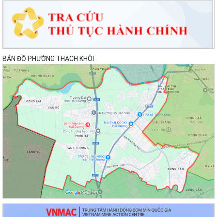
BẢN ĐỒ PHƯỜNG THẠCH KHÔI
Lan toả đạo lý "Uống nước nhớ nguồn" tại Trung tâm Phục vụ hành
chính công phường Thạch Khôi: Hướng...
Nâng cao kỹ năng sử dụng Internet, mạng xã hội an toàn cho trẻ em,
học sinh trên địa bàn thành phố
Hội nghị Ban Thường vụ Đảng ủy phường lần thứ 35
Sôi nổi ngày hội hiến máu "Thạch Khôi - ngàn trái tim hồng" năm 2026
Kế hoạch Giám sát và xử lý dịch, ổ dịch trên địa bàn phường Thạch