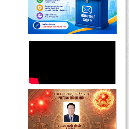
UBND phường tổ chức phiên họp tháng 8/2026
(lần 1).
Kế hoạch tổ chức Hội nghị tuyên truyền, phổ
biến triển khai Luật sửa đổi, bổ sung một số điều
của...
Công tác tháng 8/2026 của Ủy ban nhân dân
phường Thạch Khôi
Đồng chí Đặng Xuân Thưởng - Uỷ viên Thành
uỷ, Phó Trưởng ban thường trực Ban Nội chính
Thành uỷ dự...