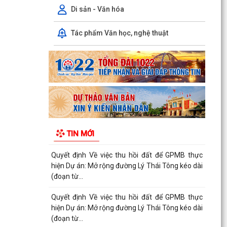
Di sản - Văn hóa
hiện Dự án: Mở rộng đường Lý Thái Tông kéo dài
(đoạn từ...
Tác phẩm Văn học, nghệ thuật
Quyết định Về việc thu hồi đất để GPMB thực
hiện Dự án: Mở rộng đường Lý Thái Tông kéo dài
(đoạn...
Quyết định Về việc thu hồi đất để GPMB thực
hiện Dự án: Mở rộng đường Lý Thái Tông kéo dài
(đoạn...
Quyết định Về việc thu hồi đất để GPMB thực
TIN MỚI
hiện Dự án: Mở rộng đường Lý Thái Tông kéo dài
(đoạn...
Quyết định về việc thu hồi đất để GPMB thực
hiện Dự án: Mở rộng đường Lý Thái Tông kéo dài
(đoạn...
Quyết định Về việc thu hồi đất để GPMB thực
hiện Dự án: Mở rộng đường Lý Thái Tông kéo dài