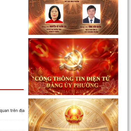
Nuôi con bằng sữa mẹ cho một “Khởi đầu bền
vững - Phát huy những thực hành tốt sẵn có”
Về việc thay đổi địa danh trên bảng hiệu tại các
Nhà Văn hoá và tăng cường công tác quản lý
hoạt...
Phường Thạch Khôi tổ chức lấy mẫu sinh phẩm
hài cốt liệt sĩ chưa xác định được thông tin để
giám...
Hội nghị công bố quyết định công tác cán bộ
Thông tin về chương trình thu hồi xe CB1000
Hornet (xe nhập khẩu) và xe Rebel 500 & CL
500 (xe nhập...
Phường Thạch Khôi triển khai kế hoạch tuyên
quan trên địa
truyền, vận động hiến máu tình nguyện năm
2026