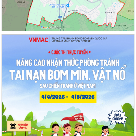
Công tác tháng 8/2026 của Ủy ban nhân dân phường Thạch Khôi
Đồng chí Đặng Xuân Thưởng - Uỷ viên Thành uỷ, Phó Trưởng ban
thường trực Ban Nội chính Thành uỷ dự...
Nuôi con bằng sữa mẹ cho một “Khởi đầu bền vững - Phát huy những
thực hành tốt sẵn có”
Về việc thay đổi địa danh trên bảng hiệu tại các Nhà Văn hoá và tăng
cường công tác quản lý hoạt...
Phường Thạch Khôi tổ chức lấy mẫu sinh phẩm hài cốt liệt sĩ chưa xác
định được thông tin để giám...
Hội nghị công bố quyết định công tác cán bộ
Chương trình Công tác tuần của Chủ tịch, các Phó Chủ tịch UBND
phường (Từ 03/8/2026 đến 09/8/2026)
Thông tin về chương trình thu hồi xe CB1000 Hornet (xe nhập khẩu) và