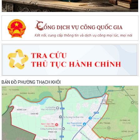
BẢN ĐỒ PHƯỜNG THẠCH KHÔI
Sôi nổi ngày hội hiến máu "Thạch Khôi - ngàn trái tim hồng" năm 2026
UBND phường tổ chức phiên họp tháng 8/2026 (lần 1).
Kế hoạch tổ chức Hội nghị tuyên truyền, phổ biến triển khai Luật sửa
đổi, bổ sung một số điều của...