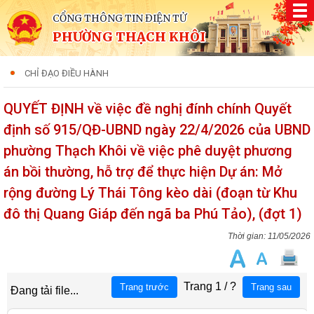
CỔNG THÔNG TIN ĐIỆN TỬ
PHƯỜNG THẠCH KHÔI
CHỈ ĐẠO ĐIỀU HÀNH
QUYẾT ĐỊNH về việc đề nghị đính chính Quyết
định số 915/QĐ-UBND ngày 22/4/2026 của UBND
phường Thạch Khôi về việc phê duyệt phương
án bồi thường, hỗ trợ để thực hiện Dự án: Mở
rộng đường Lý Thái Tông kèo dài (đoạn từ Khu
đô thị Quang Giáp đến ngã ba Phú Tảo), (đợt 1)
11/05/2026