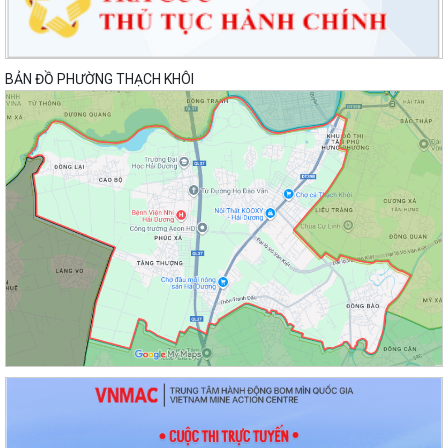
BẢN ĐỒ PHƯỜNG THẠCH KHÔI
Lan toả đạo lý "Uống nước nhớ nguồn" tại Trung tâm Phục vụ hành
chính công phường Thạch Khôi: Hướng...
Nâng cao kỹ năng sử dụng Internet, mạng xã hội an toàn cho trẻ em,
học sinh trên địa bàn thành phố
Hội nghị Ban Thường vụ Đảng ủy phường lần thứ 35
Sôi nổi ngày hội hiến máu "Thạch Khôi - ngàn trái tim hồng" năm 2026
Kế hoạch Giám sát và xử lý dịch, ổ dịch trên địa bàn phường Thạch
Khôi