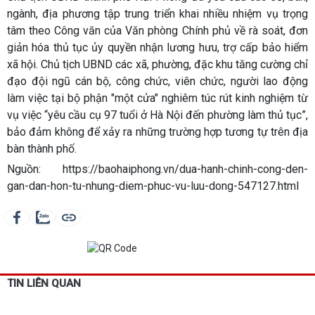
ngành, địa phương tập trung triển khai nhiều nhiệm vụ trọng
tâm theo Công văn của Văn phòng Chính phủ về rà soát, đơn
giản hóa thủ tục ủy quyền nhận lương hưu, trợ cấp bảo hiểm
xã hội. Chủ tịch UBND các xã, phường, đặc khu tăng cường chỉ
đạo đội ngũ cán bộ, công chức, viên chức, người lao động
làm việc tại bộ phận "một cửa" nghiêm túc rút kinh nghiệm từ
vụ việc “yêu cầu cụ 97 tuổi ở Hà Nội đến phường làm thủ tục”,
bảo đảm không để xảy ra những trường hợp tương tự trên địa
bàn thành phố.
Nguồn: https://baohaiphong.vn/dua-hanh-chinh-cong-den-
gan-dan-hon-tu-nhung-diem-phuc-vu-luu-dong-547127.html
TIN LIÊN QUAN