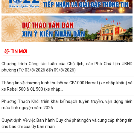
thực hành tốt sẵn có”
Về việc thay đổi địa danh trên bảng hiệu tại các Nhà Văn hoá và tăng
cường công tác quản lý hoạt...
Phường Thạch Khôi tổ chức lấy mẫu sinh phẩm hài cốt liệt sĩ chưa xác
định được thông tin để giám...
TIN MỚI
Hội nghị công bố quyết định công tác cán bộ
Chương trình Công tác tuần của Chủ tịch, các Phó Chủ tịch UBND
phường (Từ 03/8/2026 đến 09/8/2026)
Thông tin về chương trình thu hồi xe CB1000 Hornet (xe nhập khẩu) và
xe Rebel 500 & CL 500 (xe nhập...
Phường Thạch Khôi triển khai kế hoạch tuyên truyền, vận động hiến
máu tình nguyện năm 2026
Quyết định Về việc Ban hành Quy chế phát ngôn và cung cấp thông tin
cho báo chí của Ủy ban nhân...