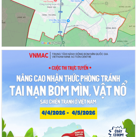
Lan toả đạo lý "Uống nước nhớ nguồn" tại Trung tâm Phục vụ hành
chính công phường Thạch Khôi: Hướng...
Nâng cao kỹ năng sử dụng Internet, mạng xã hội an toàn cho trẻ em,
học sinh trên địa bàn thành phố
Hội nghị Ban Thường vụ Đảng ủy phường lần thứ 35
Sôi nổi ngày hội hiến máu "Thạch Khôi - ngàn trái tim hồng" năm 2026