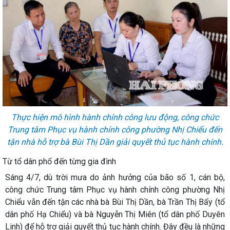
Thực hiện mô hình hành chính công lưu động, công chức
Trung tâm Phục vụ hành chính công phường Nhị Chiểu đến
tận nhà hỗ trợ bà Bùi Thị Dần giải quyết thủ tục hành chính.
Từ tổ dân phố đến từng gia đình
Sáng 4/7, dù trời mưa do ảnh hưởng của bão số 1, cán bộ,
công chức Trung tâm Phục vụ hành chính công phường Nhị
Chiểu vẫn đến tận các nhà bà Bùi Thị Dần, bà Trần Thị Bẩy (tổ
dân phố Hạ Chiểu) và bà Nguyễn Thị Miên (tổ dân phố Duyên
Linh) để hỗ trợ giải quyết thủ tục hành chính. Đây đều là những