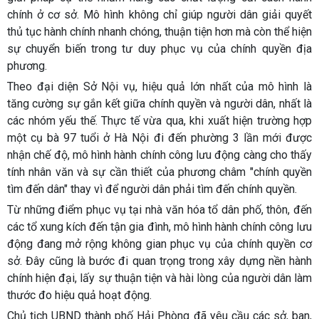
chính ở cơ sở. Mô hình không chỉ giúp người dân giải quyết
thủ tục hành chính nhanh chóng, thuận tiện hơn mà còn thể hiện
sự chuyển biến trong tư duy phục vụ của chính quyền địa
phương.
Theo đại diện Sở Nội vụ, hiệu quả lớn nhất của mô hình là
tăng cường sự gắn kết giữa chính quyền và người dân, nhất là
các nhóm yếu thế. Thực tế vừa qua, khi xuất hiện trường hợp
một cụ bà 97 tuổi ở Hà Nội đi đến phường 3 lần mới được
nhận chế độ, mô hình hành chính công lưu động càng cho thấy
tính nhân văn và sự cần thiết của phương châm "chính quyền
tìm đến dân" thay vì để người dân phải tìm đến chính quyền.
Từ những điểm phục vụ tại nhà văn hóa tổ dân phố, thôn, đến
các tổ xung kích đến tận gia đình, mô hình hành chính công lưu
động đang mở rộng không gian phục vụ của chính quyền cơ
sở. Đây cũng là bước đi quan trọng trong xây dựng nền hành
chính hiện đại, lấy sự thuận tiện và hài lòng của người dân làm
thước đo hiệu quả hoạt động.
Chủ tịch UBND thành phố Hải Phòng đã yêu cầu các sở, ban,