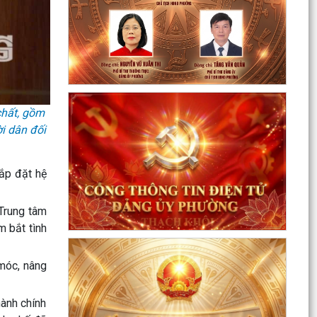
Sôi nổi ngày hội hiến máu "Thạch Khôi - ngàn
trái tim hồng" năm 2026
Kế hoạch Giám sát và xử lý dịch, ổ dịch trên địa
bàn phường Thạch Khôi
Quyết định Về việc Ban hành Quy chế quản lý và
sử dụng nguồn công đức tại các di tích trên địa...
chất, gồm
i dân đối
Quyết định Về việc ban hành Quy chế hoạt động
của Ban Quản lý di tích Phường Thạch Khôi,
thành phố...
ắp đặt hệ
UBND phường tổ chức phiên họp tháng 8/2026
 Trung tâm
(lần 1).
 bắt tình
Kế hoạch tổ chức Hội nghị tuyên truyền, phổ
biến triển khai Luật sửa đổi, bổ sung một số điều
 móc, nâng
của...
Công tác tháng 8/2026 của Ủy ban nhân dân
hành chính
phường Thạch Khôi