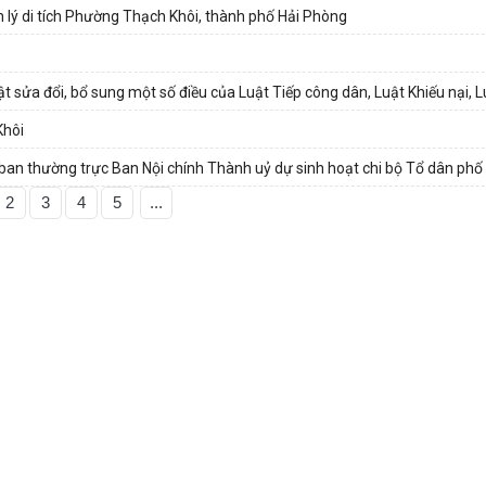
 lý di tích Phường Thạch Khôi, thành phố Hải Phòng
ật sửa đổi, bổ sung một số điều của Luật Tiếp công dân, Luật Khiếu nại, Lu
Khôi
ban thường trực Ban Nội chính Thành uỷ dự sinh hoạt chi bộ Tổ dân ph
2
3
4
5
...