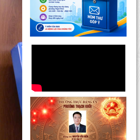
Lan toả đạo lý "Uống nước nhớ nguồn" tại Trung
tâm Phục vụ hành chính công phường Thạch
Khôi: Hướng...
Nâng cao kỹ năng sử dụng Internet, mạng xã
hội an toàn cho trẻ em, học sinh trên địa bàn
thành phố
Hội nghị Ban Thường vụ Đảng ủy phường lần
thứ 35