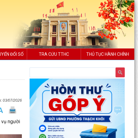
UYỂN ĐỔI SỐ
TRA CỨU TTHC
THỦ TỤC HÀNH CHÍNH
03/07/2026
 vụ người