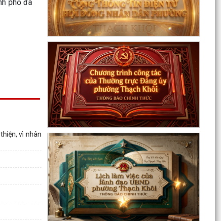
ành phố đã
Đồng chí Đặng Xuân Thưởng - Uỷ viên Thành
uỷ, Phó Trưởng ban thường trực Ban Nội chính
Thành uỷ dự...
Nuôi con bằng sữa mẹ cho một “Khởi đầu bền
vững - Phát huy những thực hành tốt sẵn có”
Về việc thay đổi địa danh trên bảng hiệu tại các
Nhà Văn hoá và tăng cường công tác quản lý
hoạt...
Phường Thạch Khôi tổ chức lấy mẫu sinh phẩm
hiện, vì nhân
hài cốt liệt sĩ chưa xác định được thông tin để
giám...
Hội nghị công bố quyết định công tác cán bộ
Chương trình Công tác tuần của Chủ tịch, các
Phó Chủ tịch UBND phường (Từ 03/8/2026 đến
09/8/2026)