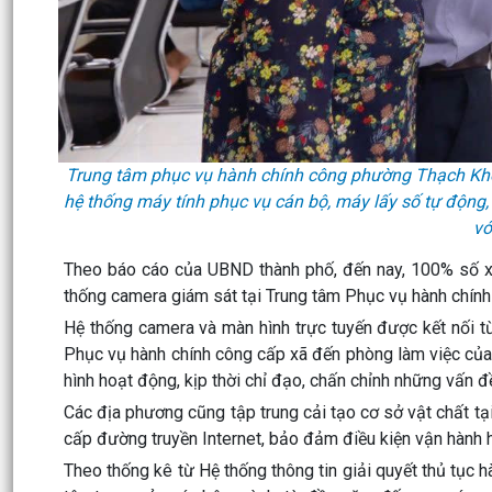
Trung tâm phục vụ hành chính công phường Thạch Khôi
hệ thống máy tính phục vụ cán bộ, máy lấy số tự động,
vớ
Theo báo cáo của UBND thành phố, đến nay, 100% số xã
thống camera giám sát tại Trung tâm Phục vụ hành chính
Hệ thống camera và màn hình trực tuyến được kết nối từ
Phục vụ hành chính công cấp xã đến phòng làm việc của
hình hoạt động, kịp thời chỉ đạo, chấn chỉnh những vấn đ
Các địa phương cũng tập trung cải tạo cơ sở vật chất tạ
cấp đường truyền Internet, bảo đảm điều kiện vận hành 
Theo thống kê từ Hệ thống thông tin giải quyết thủ tục h