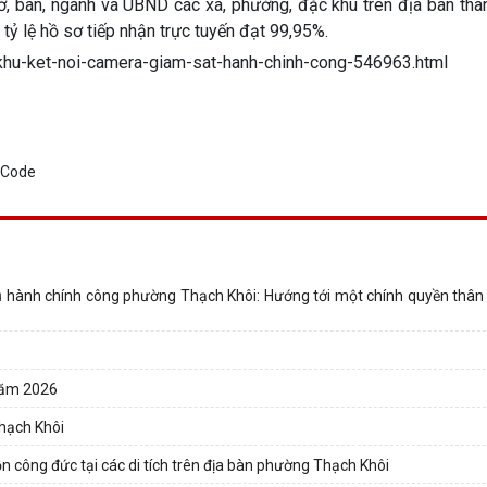
sở, ban, ngành và UBND các xã, phường, đặc khu trên địa bàn th
 tỷ lệ hồ sơ tiếp nhận trực tuyến đạt 99,95%.
khu-ket-noi-camera-giam-sat-hanh-chinh-cong-546963.html
 hành chính công phường Thạch Khôi: Hướng tới một chính quyền thân t
 năm 2026
Thạch Khôi
n công đức tại các di tích trên địa bàn phường Thạch Khôi