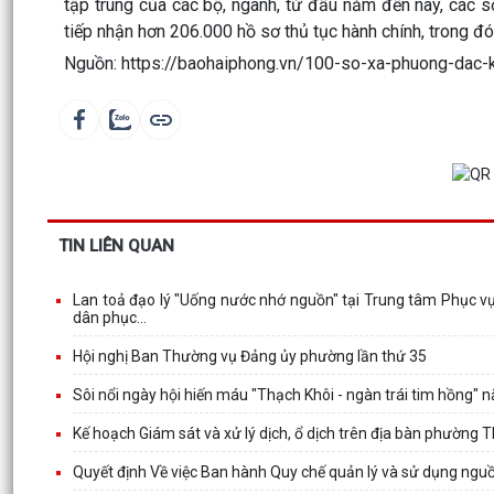
tập trung của các bộ, ngành, từ đầu năm đến nay, các 
tiếp nhận hơn 206.000 hồ sơ thủ tục hành chính, trong đó
Nguồn: https://baohaiphong.vn/100-so-xa-phuong-dac-
TIN LIÊN QUAN
Lan toả đạo lý "Uống nước nhớ nguồn" tại Trung tâm Phục vụ
dân phục...
Hội nghị Ban Thường vụ Đảng ủy phường lần thứ 35
Sôi nổi ngày hội hiến máu "Thạch Khôi - ngàn trái tim hồng"
Kế hoạch Giám sát và xử lý dịch, ổ dịch trên địa bàn phường 
Quyết định Về việc Ban hành Quy chế quản lý và sử dụng nguồ