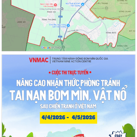
Sôi nổi ngày hội hiến máu "Thạch Khôi - ngàn trái tim hồng" năm 2026
UBND phường tổ chức phiên họp tháng 8/2026 (lần 1).
Kế hoạch tổ chức Hội nghị tuyên truyền, phổ biến triển khai Luật sửa
đổi, bổ sung một số điều của...
Công tác tháng 8/2026 của Ủy ban nhân dân phường Thạch Khôi
Đồng chí Đặng Xuân Thưởng - Uỷ viên Thành uỷ, Phó Trưởng ban
thường trực Ban Nội chính Thành uỷ dự...
Nuôi con bằng sữa mẹ cho một “Khởi đầu bền vững - Phát huy những
thực hành tốt sẵn có”
Về việc thay đổi địa danh trên bảng hiệu tại các Nhà Văn hoá và tăng
cường công tác quản lý hoạt...
Phường Thạch Khôi tổ chức lấy mẫu sinh phẩm hài cốt liệt sĩ chưa xác
định được thông tin để giám...