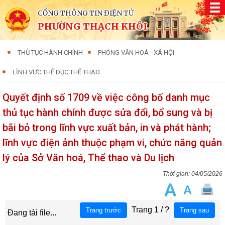
CỔNG THÔNG TIN ĐIỆN TỬ
PHƯỜNG THẠCH KHÔI
THỦ TỤC HÀNH CHÍNH
PHÒNG VĂN HOÁ - XÃ HỘI
LĨNH VỰC THỂ DỤC THỂ THAO
Quyết định số 1709 về việc công bố danh mục
thủ tục hành chính được sửa đổi, bổ sung và bị
bãi bỏ trong lĩnh vực xuất bản, in và phát hành;
lĩnh vực điện ảnh thuộc phạm vi, chức năng quản
lý của Sở Văn hoá, Thể thao và Du lịch
04/05/2026