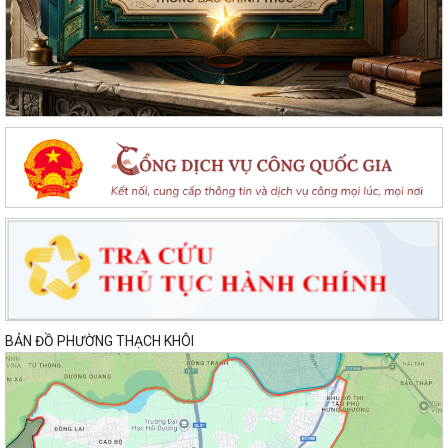
BẢN ĐỒ PHƯỜNG THẠCH KHÔI
Lan toả đạo lý "Uống nước nhớ nguồn" tại Trung tâm Phục vụ hành