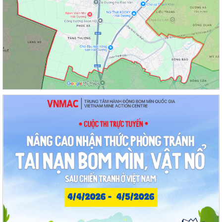
chính công phường Thạch Khôi: Hướng...
Nâng cao kỹ năng sử dụng Internet, mạng xã hội an toàn cho trẻ em,
học sinh trên địa bàn thành phố
Hội nghị Ban Thường vụ Đảng ủy phường lần thứ 35
Sôi nổi ngày hội hiến máu "Thạch Khôi - ngàn trái tim hồng" năm 2026
Kế hoạch Giám sát và xử lý dịch, ổ dịch trên địa bàn phường Thạch
Khôi
Quyết định Về việc Ban hành Quy chế quản lý và sử dụng nguồn công
đức tại các di tích trên địa...
Quyết định Về việc ban hành Quy chế hoạt động của Ban Quản lý di
tích Phường Thạch Khôi, thành phố...
UBND phường tổ chức phiên họp tháng 8/2026 (lần 1).
Kế hoạch tổ chức Hội nghị tuyên truyền, phổ biến triển khai Luật sửa