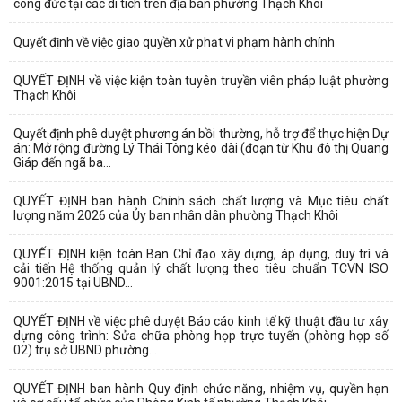
công đức tại các di tích trên địa bàn phường Thạch Khôi
Quyết định về việc giao quyền xử phạt vi phạm hành chính
QUYẾT ĐỊNH về việc kiện toàn tuyên truyền viên pháp luật phường
Thạch Khôi
Quyết định phê duyệt phương án bồi thường, hỗ trợ để thực hiện Dự
án: Mở rộng đường Lý Thái Tông kéo dài (đoạn từ Khu đô thị Quang
Giáp đến ngã ba...
QUYẾT ĐỊNH ban hành Chính sách chất lượng và Mục tiêu chất
lượng năm 2026 của Ủy ban nhân dân phường Thạch Khôi
QUYẾT ĐỊNH kiện toàn Ban Chỉ đạo xây dựng, áp dụng, duy trì và
cải tiến Hệ thống quản lý chất lượng theo tiêu chuẩn TCVN ISO
9001:2015 tại UBND...
QUYẾT ĐỊNH về việc phê duyệt Báo cáo kinh tế kỹ thuật đầu tư xây
dựng công trình: Sửa chữa phòng họp trực tuyến (phòng họp số
02) trụ sở UBND phường...
QUYẾT ĐỊNH ban hành Quy định chức năng, nhiệm vụ, quyền hạn