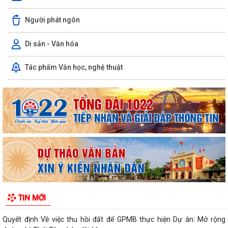
Phường Thạch Khôi tổ chức lấy mẫu sinh phẩm hài cốt liệt sĩ chưa xác
định được thông tin để giám...
Người phát ngôn
Hội nghị công bố quyết định công tác cán bộ
Di sản - Văn hóa
Chương trình Công tác tuần của Chủ tịch, các Phó Chủ tịch UBND
Tác phẩm Văn học, nghệ thuật
phường (Từ 03/8/2026 đến 09/8/2026)
Thông tin về chương trình thu hồi xe CB1000 Hornet (xe nhập khẩu) và
xe Rebel 500 & CL 500 (xe nhập...
Phường Thạch Khôi triển khai kế hoạch tuyên truyền, vận động hiến
máu tình nguyện năm 2026
Quyết định Về việc Ban hành Quy chế phát ngôn và cung cấp thông tin
cho báo chí của Ủy ban nhân...
Quyết định Về việc thu hồi đất để GPMB thực hiện Dự án: Mở rộng
TIN MỚI
đường Lý Thái Tông kéo dài (đoạn...
Quyết định Về việc thu hồi đất để GPMB thực hiện Dự án: Mở rộng