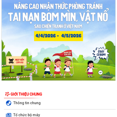
Quyết định Về việc Ban hành Quy chế quản lý và sử dụng nguồn công
đức tại các di tích trên địa...
Quyết định Về việc ban hành Quy chế hoạt động của Ban Quản lý di
tích Phường Thạch Khôi, thành phố...
UBND phường tổ chức phiên họp tháng 8/2026 (lần 1).
Kế hoạch tổ chức Hội nghị tuyên truyền, phổ biến triển khai Luật sửa
đổi, bổ sung một số điều của...
Công tác tháng 8/2026 của Ủy ban nhân dân phường Thạch Khôi
Đồng chí Đặng Xuân Thưởng - Uỷ viên Thành uỷ, Phó Trưởng ban
thường trực Ban Nội chính Thành uỷ dự...
Nuôi con bằng sữa mẹ cho một “Khởi đầu bền vững - Phát huy những
thực hành tốt sẵn có”
GIỚI THIỆU CHUNG
Thông tin chung
Về việc thay đổi địa danh trên bảng hiệu tại các Nhà Văn hoá và tăng
cường công tác quản lý hoạt...
Tổ chức bộ máy