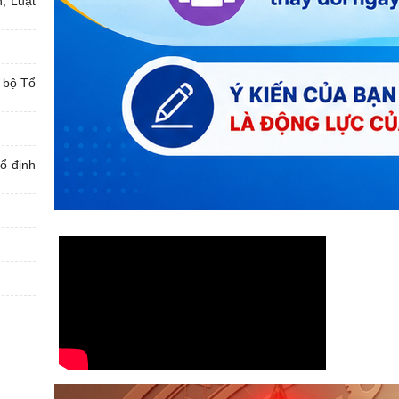
n, Luật
 bộ Tổ
cổ định