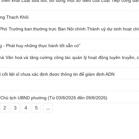
 triển khai Luật sửa đổi, bổ sung một số điều của Luật Tiếp công dâ
ờng Thạch Khôi
Phó Trưởng ban thường trực Ban Nội chính Thành uỷ dự sinh hoạt chi
 - Phát huy những thực hành tốt sẵn có”
 Nhà Văn hoá và tăng cường công tác quản lý hoạt động tuyên truyền, 
ốt liệt sĩ chưa xác định được thông tin để giám định ADN
ó Chủ tịch UBND phường (Từ 03/8/2026 đến 09/8/2026)
2
3
4
5
...