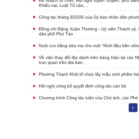
Kế hoạch tổ chức Hội nghị tuyên truyền, phổ biến
Khiếu nại, Luật Tố cáo,...
Công tác tháng 8/2026 của Ủy ban nhân dân phư
Đồng chí Đặng Xuân Thưởng - Uỷ viên Thành uỷ, 
dân phố Phú Tảo
Nuôi con bằng sữa mẹ cho một “Khởi đầu bền vững
Về việc thay đổi địa danh trên bảng hiệu tại các
trực quan trên địa bàn...
Phường Thạch Khôi tổ chức lấy mẫu sinh phẩm hài c
Hội nghị công bố quyết định công tác cán bộ
Chương trình Công tác tuần của Chủ tịch, các Ph
1