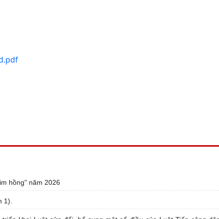
d.pdf
 tim hồng" năm 2026
 1).