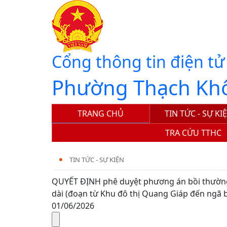
Cổng thông tin điện tử
Phường Thạch Kh
TRANG CHỦ
TIN TỨC - SỰ KI
TRA CỨU TTHC
TIN TỨC - SỰ KIỆN
QUYẾT ĐỊNH phê duyệt phương án bồi thường,
dài (đoạn từ Khu đô thị Quang Giáp đến ngã b
01/06/2026