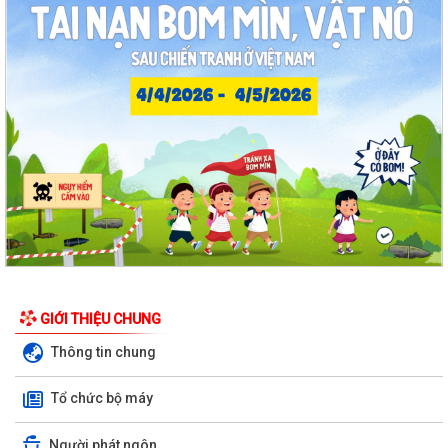
Quyết định Về việc ban hành Quy chế hoạt động của Ban Quản lý di
tích Phường Thạch Khôi, thành phố...
UBND phường tổ chức phiên họp tháng 8/2026 (lần 1).
Kế hoạch tổ chức Hội nghị tuyên truyền, phổ biến triển khai Luật sửa
đổi, bổ sung một số điều của...
Công tác tháng 8/2026 của Ủy ban nhân dân phường Thạch Khôi
Đồng chí Đặng Xuân Thưởng - Uỷ viên Thành uỷ, Phó Trưởng ban
thường trực Ban Nội chính Thành uỷ dự...
Nuôi con bằng sữa mẹ cho một “Khởi đầu bền vững - Phát huy những
thực hành tốt sẵn có”
GIỚI THIỆU CHUNG
Thông tin chung
Về việc thay đổi địa danh trên bảng hiệu tại các Nhà Văn hoá và tăng
cường công tác quản lý hoạt...
Tổ chức bộ máy
Phường Thạch Khôi tổ chức lấy mẫu sinh phẩm hài cốt liệt sĩ chưa xác
định được thông tin để giám...
Người phát ngôn