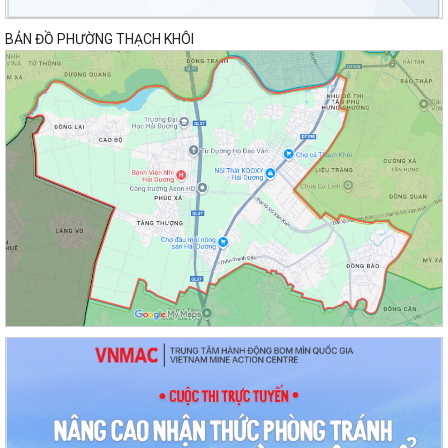
BẢN ĐỒ PHƯỜNG THẠCH KHÔI
Lan toả đạo lý "Uống nước nhớ nguồn" tại Trung tâm Phục vụ hành
chính công phường Thạch Khôi: Hướng...
Nâng cao kỹ năng sử dụng Internet, mạng xã hội an toàn cho trẻ em,
học sinh trên địa bàn thành phố
Hội nghị Ban Thường vụ Đảng ủy phường lần thứ 35
Sôi nổi ngày hội hiến máu "Thạch Khôi - ngàn trái tim hồng" năm 2026
Kế hoạch Giám sát và xử lý dịch, ổ dịch trên địa bàn phường Thạch
Khôi
Quyết định Về việc Ban hành Quy chế quản lý và sử dụng nguồn công
đức tại các di tích trên địa...