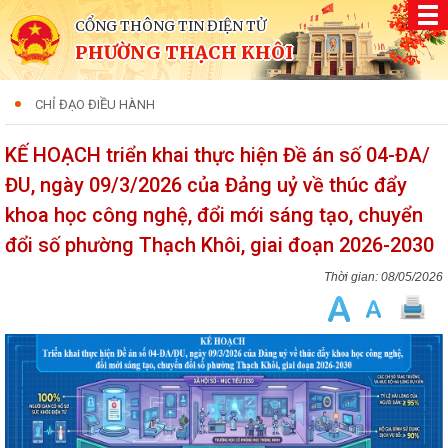
CỔNG THÔNG TIN ĐIỆN TỬ
PHƯỜNG THẠCH KHÔI
CHỈ ĐẠO ĐIỀU HÀNH
KẾ HOẠCH triển khai thực hiện Đề án số 04-ĐA/
ĐU, ngày 09/3/2026 của Đảng uỷ về thúc đẩy
khoa học công nghệ, đổi mới sáng tạo, chuyển
đổi số phường Thạch Khôi, giai đoạn 2026-2030
08/05/2026