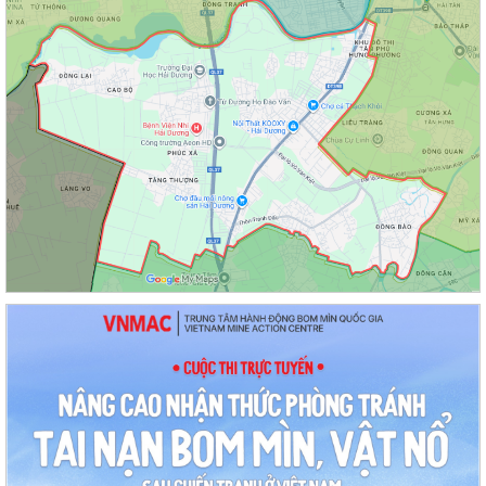
Hội nghị Ban Thường vụ Đảng ủy phường lần thứ 35
Sôi nổi ngày hội hiến máu "Thạch Khôi - ngàn trái tim hồng" năm 2026
UBND phường tổ chức phiên họp tháng 8/2026 (lần 1).
Kế hoạch tổ chức Hội nghị tuyên truyền, phổ biến triển khai Luật sửa
đổi, bổ sung một số điều của...
Công tác tháng 8/2026 của Ủy ban nhân dân phường Thạch Khôi
Đồng chí Đặng Xuân Thưởng - Uỷ viên Thành uỷ, Phó Trưởng ban
thường trực Ban Nội chính Thành uỷ dự...
Nuôi con bằng sữa mẹ cho một “Khởi đầu bền vững - Phát huy những
thực hành tốt sẵn có”
Về việc thay đổi địa danh trên bảng hiệu tại các Nhà Văn hoá và tăng