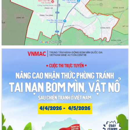
Nâng cao kỹ năng sử dụng Internet, mạng xã hội an toàn cho trẻ em,
học sinh trên địa bàn thành phố
Hội nghị Ban Thường vụ Đảng ủy phường lần thứ 35
Sôi nổi ngày hội hiến máu "Thạch Khôi - ngàn trái tim hồng" năm 2026
Kế hoạch Giám sát và xử lý dịch, ổ dịch trên địa bàn phường Thạch
Khôi
Quyết định Về việc Ban hành Quy chế quản lý và sử dụng nguồn công
đức tại các di tích trên địa...
Quyết định Về việc ban hành Quy chế hoạt động của Ban Quản lý di
tích Phường Thạch Khôi, thành phố...
UBND phường tổ chức phiên họp tháng 8/2026 (lần 1).
Kế hoạch tổ chức Hội nghị tuyên truyền, phổ biến triển khai Luật sửa
đổi, bổ sung một số điều của...