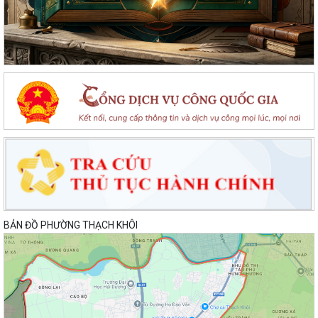
BẢN ĐỒ PHƯỜNG THẠCH KHÔI
Lan toả đạo lý "Uống nước nhớ nguồn" tại Trung tâm Phục vụ hành
chính công phường Thạch Khôi: Hướng...