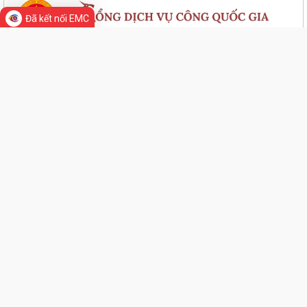
tích Phường Thạch Khôi, thành phố...
Đã kết nối EMC
UBND phường tổ chức phiên họp tháng 8/2026 (lần 1).
Kế hoạch tổ chức Hội nghị tuyên truyền, phổ biến triển khai Luật sửa
đổi, bổ sung một số điều của...
Công tác tháng 8/2026 của Ủy ban nhân dân phường Thạch Khôi
Đồng chí Đặng Xuân Thưởng - Uỷ viên Thành uỷ, Phó Trưởng ban
BẢN ĐỒ PHƯỜNG THẠCH KHÔI
thường trực Ban Nội chính Thành uỷ dự...
Nuôi con bằng sữa mẹ cho một “Khởi đầu bền vững - Phát huy những
thực hành tốt sẵn có”
Về việc thay đổi địa danh trên bảng hiệu tại các Nhà Văn hoá và tăng
cường công tác quản lý hoạt...
Phường Thạch Khôi tổ chức lấy mẫu sinh phẩm hài cốt liệt sĩ chưa xác
định được thông tin để giám...
Hội nghị công bố quyết định công tác cán bộ