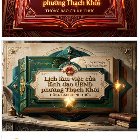
Lan toả đạo lý "Uống nước nhớ nguồn" tại Trung tâm Phục vụ hành
chính công phường Thạch Khôi: Hướng...
Nâng cao kỹ năng sử dụng Internet, mạng xã hội an toàn cho trẻ em,
học sinh trên địa bàn thành phố
Hội nghị Ban Thường vụ Đảng ủy phường lần thứ 35
Sôi nổi ngày hội hiến máu "Thạch Khôi - ngàn trái tim hồng" năm 2026
Kế hoạch Giám sát và xử lý dịch, ổ dịch trên địa bàn phường Thạch
Khôi
Quyết định Về việc Ban hành Quy chế quản lý và sử dụng nguồn công
đức tại các di tích trên địa...
Quyết định Về việc ban hành Quy chế hoạt động của Ban Quản lý di