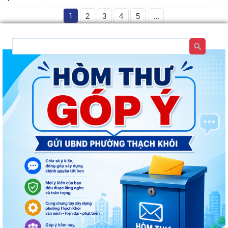
1
2
3
4
5
...