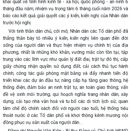
khái quát về tình hình kinh tế - xã hội, quốc phòng - an ninh 6
tháng đầu năm; nhiệm vụ trọng tâm 6 tháng cuối năm 2026 và
báo cáo kết quả giải quyết các ý kiến, kiến nghị của Nhân dân
trước hội nghị.
Với tinh thần dân chủ, cởi mở, Nhân dân các Tổ dân phố đã
thẳng thắn bày tỏ nhiều ý kiến, kiến nghị liên quan đến đời
sống của người dân và thực hiện nhiệm vụ chính trị của địa
phương, nhất là những khó khăn, vướng mắc còn tồn tại, tập
trung vào các lĩnh vực như quản lý đất đai, trật tự đô thị; cấp
giấy chứng nhận quyền sử dụng đất; cải cách thủ tục hành
chính; công tác giải phóng mặt bằng và đẩy nhanh tiến độ
triển khai các dự án đầu tư; nâng cấp hạ tầng giao thông, hệ
thống điện; đảm bảo an ninh trật tự, an toàn giao thông; vấn
đề vệ sinh môi trường; qui hoạch nghĩa trang nhân dân; xây
dựng, cải tạo nhà văn hoá và tu bổ các di tích lịch sử; quan
tâm chế độ chính sách đối với người cao tuổi, hệ thống tiêu
thoát nước ở các Tổ dân phố và khơi thông kênh mương nội
đồng phục vụ sản xuất của người dân…
Đồng chí Nguyễn Văn Kiên - Bí thư Đảng uỷ, Chủ tịch HĐND