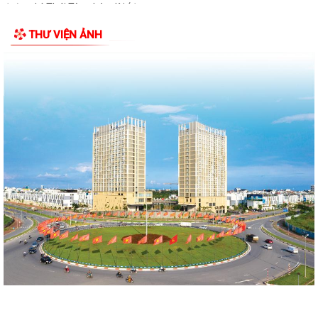
đường Lý Thái Tông kéo dài (đoạn...
THƯ VIỆN ẢNH
Quyết định Về việc thu hồi đất để GPMB thực hiện Dự án: Mở rộng
đường Lý Thái Tông kéo dài (đoạn...
Quyết định Về việc thu hồi đất để GPMB thực hiện Dự án: Mở rộng
đường Lý Thái Tông kéo dài (đoạn...
Quyết định Về việc thu hồi đất để GPMB thực hiện Dự án: Mở rộng
đường Lý Thái Tông kéo dài (đoạn...
Quyết định Về việc thu hồi đất để GPMB thực hiện Dự án: Mở rộng
đường Lý Thái Tông kéo dài (đoạn...
Quyết định Về việc thu hồi đất để GPMB thực hiện Dự án: Mở rộng
đường Lý Thái Tông kéo dài (đoạn...
Quyết định Về việc thu hồi đất để GPMB thực hiện Dự án: Mở rộng
đường Lý Thái Tông kéo dài (đoạn...
Quyết định Về việc thu hồi đất để GPMB thực hiện Dự án: Mở rộng
đường Lý Thái Tông kéo dài (đoạn...