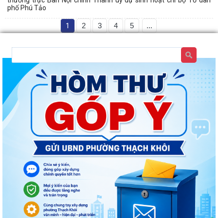
phố Phú Tảo
1
2
3
4
5
...