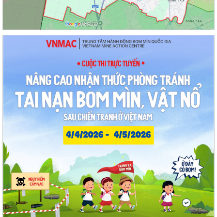
Sôi nổi ngày hội hiến máu "Thạch Khôi - ngàn trái tim hồng" năm 2026
Kế hoạch Giám sát và xử lý dịch, ổ dịch trên địa bàn phường Thạch
Khôi
Quyết định Về việc Ban hành Quy chế quản lý và sử dụng nguồn công
đức tại các di tích trên địa...
Quyết định Về việc ban hành Quy chế hoạt động của Ban Quản lý di
tích Phường Thạch Khôi, thành phố...
UBND phường tổ chức phiên họp tháng 8/2026 (lần 1).
Kế hoạch tổ chức Hội nghị tuyên truyền, phổ biến triển khai Luật sửa
đổi, bổ sung một số điều của...
Công tác tháng 8/2026 của Ủy ban nhân dân phường Thạch Khôi
Đồng chí Đặng Xuân Thưởng - Uỷ viên Thành uỷ, Phó Trưởng ban
thường trực Ban Nội chính Thành uỷ dự...