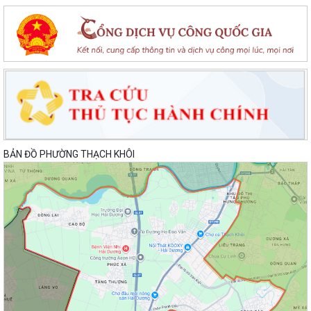
BẢN ĐỒ PHƯỜNG THẠCH KHÔI
Lan toả đạo lý "Uống nước nhớ nguồn" tại Trung tâm Phục vụ hành
chính công phường Thạch Khôi: Hướng...
Nâng cao kỹ năng sử dụng Internet, mạng xã hội an toàn cho trẻ em,
học sinh trên địa bàn thành phố
Hội nghị Ban Thường vụ Đảng ủy phường lần thứ 35