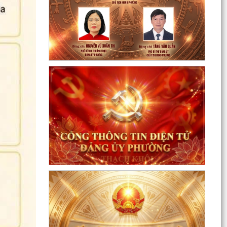
Nâng cao kỹ năng sử dụng Internet, mạng xã
hội an toàn cho trẻ em, học sinh trên địa bàn
thành phố
Hội nghị Ban Thường vụ Đảng ủy phường lần
thứ 35
Sôi nổi ngày hội hiến máu "Thạch Khôi - ngàn
trái tim hồng" năm 2026
Kế hoạch Giám sát và xử lý dịch, ổ dịch trên địa
bàn phường Thạch Khôi