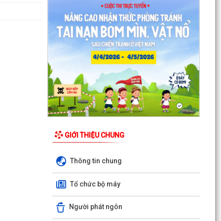
Phường Thạch Khôi triển khai kế hoạch tuyên
truyền, vận động hiến máu tình nguyện năm
2026
Quyết định Về việc Ban hành Quy chế phát ngôn
và cung cấp thông tin cho báo chí của Ủy ban
nhân...
Quyết định Về việc thu hồi đất để GPMB thực
hiện Dự án: Mở rộng đường Lý Thái Tông kéo dài
(đoạn...
Quyết định Về việc thu hồi đất để GPMB thực
hiện Dự án: Mở rộng đường Lý Thái Tông kéo dài
GIỚI THIỆU CHUNG
(đoạn...
Thông tin chung
Quyết định Về việc thu hồi đất để GPMB thực
hiện Dự án: Mở rộng đường Lý Thái Tông kéo dài
Tổ chức bộ máy
(đoạn...
Quyết định Về việc thu hồi đất để GPMB thực
Người phát ngôn
hiện Dự án: Mở rộng đường Lý Thái Tông kéo dài