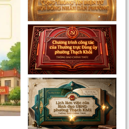
Quyết định Về việc Ban hành Quy chế quản lý và
sử dụng nguồn công đức tại các di tích trên địa...
Quyết định Về việc ban hành Quy chế hoạt động
của Ban Quản lý di tích Phường Thạch Khôi,
thành phố...
UBND phường tổ chức phiên họp tháng 8/2026
(lần 1).
Kế hoạch tổ chức Hội nghị tuyên truyền, phổ
biến triển khai Luật sửa đổi, bổ sung một số điều
của...
Công tác tháng 8/2026 của Ủy ban nhân dân
phường Thạch Khôi
Đồng chí Đặng Xuân Thưởng - Uỷ viên Thành
uỷ, Phó Trưởng ban thường trực Ban Nội chính
Thành uỷ dự...