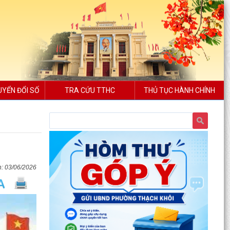
UYỂN ĐỔI SỐ
TRA CỨU TTHC
THỦ TỤC HÀNH CHÍNH
03/06/2026