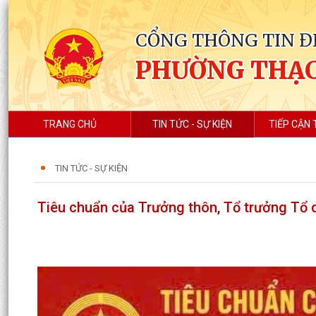
CỔNG THÔNG TIN Đ
PHƯỜNG THẠC
TRANG CHỦ
TIN TỨC - SỰ KIỆN
TIẾP CẬN 
TIN TỨC - SỰ KIỆN
Tiêu chuẩn của Trưởng thôn, Tổ trưởng Tổ 