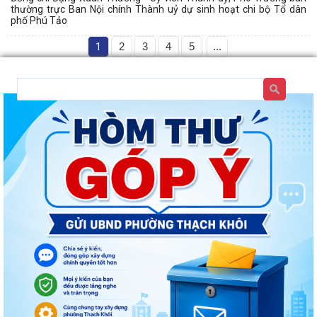
thường trực Ban Nội chính Thành uỷ dự sinh hoạt chi bộ Tổ dân
phố Phú Tảo
1
2
3
4
5
...