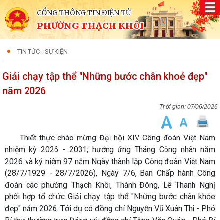
CỔNG THÔNG TIN ĐIỆN TỬ
PHƯỜNG THẠCH KHÔI
TIN TỨC - SỰ KIỆN
Giải chạy tập thể "Những bước chân khoẻ đẹp"
năm 2026
07/06/2026
Thiết thực chào mừng Đại hội XIV Công đoàn Việt Nam
nhiệm kỳ 2026 - 2031; hưởng ứng Tháng Công nhân năm
2026 và kỷ niệm 97 năm Ngày thành lập Công đoàn Việt Nam
(28/7/1929 - 28/7/2026), Ngày 7/6, Ban Chấp hành Công
đoàn các phường Thạch Khôi, Thành Đông, Lê Thanh Nghị
phối hợp tổ chức Giải chạy tập thể "Những bước chân khỏe
đẹp" năm 2026. Tới dự có đồng chí Nguyễn Vũ Xuân Thi - Phó