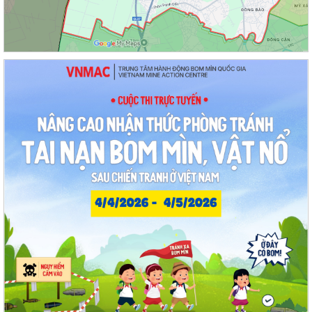
Kế hoạch tổ chức Hội nghị tuyên truyền, phổ biến triển khai Luật sửa
đổi, bổ sung một số điều của...
Công tác tháng 8/2026 của Ủy ban nhân dân phường Thạch Khôi
Đồng chí Đặng Xuân Thưởng - Uỷ viên Thành uỷ, Phó Trưởng ban
thường trực Ban Nội chính Thành uỷ dự...
Nuôi con bằng sữa mẹ cho một “Khởi đầu bền vững - Phát huy những
thực hành tốt sẵn có”
Về việc thay đổi địa danh trên bảng hiệu tại các Nhà Văn hoá và tăng
cường công tác quản lý hoạt...
Phường Thạch Khôi tổ chức lấy mẫu sinh phẩm hài cốt liệt sĩ chưa xác
định được thông tin để giám...
Hội nghị công bố quyết định công tác cán bộ
Chương trình Công tác tuần của Chủ tịch, các Phó Chủ tịch UBND
phường (Từ 03/8/2026 đến 09/8/2026)