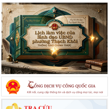
Lan toả đạo lý "Uống nước nhớ nguồn" tại Trung tâm Phục vụ hành
chính công phường Thạch Khôi: Hướng...
Nâng cao kỹ năng sử dụng Internet, mạng xã hội an toàn cho trẻ em,
học sinh trên địa bàn thành phố
Hội nghị Ban Thường vụ Đảng ủy phường lần thứ 35