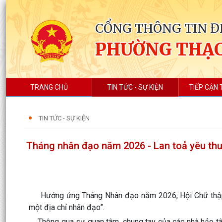
CỔNG THÔNG TIN Đ
PHƯỜNG THẠC
TRANG CHỦ
TIN TỨC - SỰ KIỆN
TIẾP CẬN 
TIN TỨC - SỰ KIỆN
Tháng nhân đạo năm 2026 - Lan toả yêu thư
Hưởng ứng Tháng Nhân đạo năm 2026, Hội Chữ thập đỏ
một địa chỉ nhân đạo”.
Thông qua sự quan tâm, chung tay của các nhà hảo tâm, 