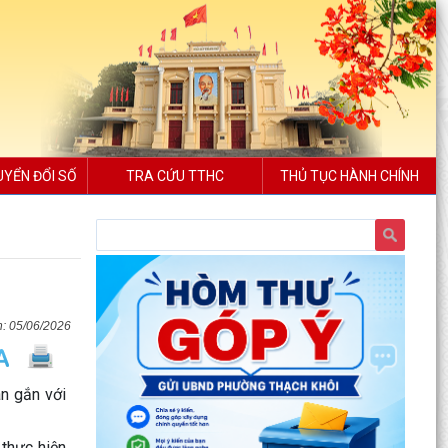
UYỂN ĐỔI SỐ
TRA CỨU TTHC
THỦ TỤC HÀNH CHÍNH
05/06/2026
n gắn với
 thực hiện