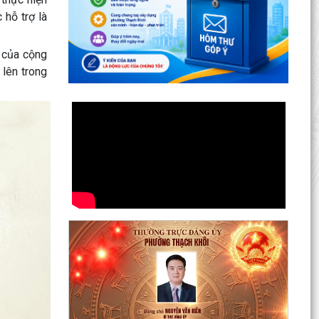
 hỗ trợ là
i của cộng
lên trong
Lan toả đạo lý "Uống nước nhớ nguồn" tại Trung
tâm Phục vụ hành chính công phường Thạch
Khôi: Hướng...
Nâng cao kỹ năng sử dụng Internet, mạng xã
hội an toàn cho trẻ em, học sinh trên địa bàn
thành phố
Hội nghị Ban Thường vụ Đảng ủy phường lần
thứ 35