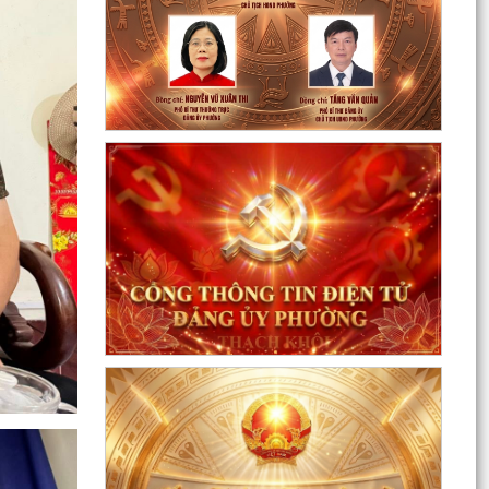
Sôi nổi ngày hội hiến máu "Thạch Khôi - ngàn
trái tim hồng" năm 2026
Kế hoạch Giám sát và xử lý dịch, ổ dịch trên địa
bàn phường Thạch Khôi
Quyết định Về việc Ban hành Quy chế quản lý và
sử dụng nguồn công đức tại các di tích trên địa...
Quyết định Về việc ban hành Quy chế hoạt động
của Ban Quản lý di tích Phường Thạch Khôi,
thành phố...
UBND phường tổ chức phiên họp tháng 8/2026
(lần 1).
Kế hoạch tổ chức Hội nghị tuyên truyền, phổ
biến triển khai Luật sửa đổi, bổ sung một số điều
của...
Công tác tháng 8/2026 của Ủy ban nhân dân
phường Thạch Khôi