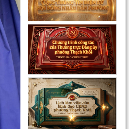
Đồng chí Đặng Xuân Thưởng - Uỷ viên Thành
uỷ, Phó Trưởng ban thường trực Ban Nội chính
Thành uỷ dự...
Nuôi con bằng sữa mẹ cho một “Khởi đầu bền
vững - Phát huy những thực hành tốt sẵn có”
Về việc thay đổi địa danh trên bảng hiệu tại các
Nhà Văn hoá và tăng cường công tác quản lý
hoạt...
Phường Thạch Khôi tổ chức lấy mẫu sinh phẩm
hài cốt liệt sĩ chưa xác định được thông tin để
giám...
Hội nghị công bố quyết định công tác cán bộ
Chương trình Công tác tuần của Chủ tịch, các
Phó Chủ tịch UBND phường (Từ 03/8/2026 đến
09/8/2026)