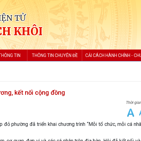
IỆN TỬ
H KHÔI
THÔNG TIN
THÔNG TIN CHUYÊN ĐỀ
CẢI CÁCH HÀNH CHÍNH - CH
ơng, kết nối cộng đồng
 phường đã triển khai chương trình “Mỗi tổ chức, mỗi cá nhâ
cơ quan, đơn vị và các cá nhân trên địa bàn, Hội đã kết nối và