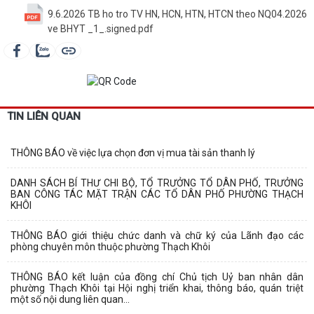
9.6.2026 TB ho tro TV HN, HCN, HTN, HTCN theo NQ04.2026
ve BHYT _1_.signed.pdf
TIN LIÊN QUAN
THÔNG BÁO về việc lựa chọn đơn vị mua tài sản thanh lý
DANH SÁCH BÍ THƯ CHI BỘ, TỔ TRƯỞNG TỔ DÂN PHỐ, TRƯỞNG
BAN CÔNG TÁC MẶT TRẬN CÁC TỔ DÂN PHỐ PHƯỜNG THẠCH
KHÔI
THÔNG BÁO giới thiệu chức danh và chữ ký của Lãnh đạo các
phòng chuyên môn thuộc phường Thạch Khôi
THÔNG BÁO kết luận của đồng chí Chủ tịch Uỷ ban nhân dân
phường Thạch Khôi tại Hội nghị triển khai, thông báo, quán triệt
một số nội dung liên quan...