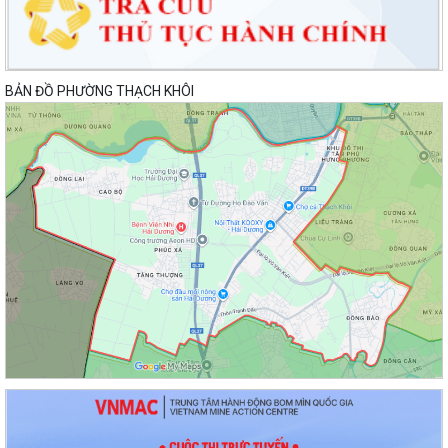
BẢN ĐỒ PHƯỜNG THẠCH KHÔI
Lan toả đạo lý "Uống nước nhớ nguồn" tại Trung tâm Phục vụ hành
chính công phường Thạch Khôi: Hướng...
Nâng cao kỹ năng sử dụng Internet, mạng xã hội an toàn cho trẻ em,
học sinh trên địa bàn thành phố
Hội nghị Ban Thường vụ Đảng ủy phường lần thứ 35
Sôi nổi ngày hội hiến máu "Thạch Khôi - ngàn trái tim hồng" năm 2026
Kế hoạch Giám sát và xử lý dịch, ổ dịch trên địa bàn phường Thạch
Khôi