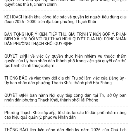
quyết các thủ tục hành chính...
KẾ HOẠCH triển khai công tác bảo vệ quyền lợi người tiêu dùng giai
đoạn 2026 - 2030 trên địa bàn phường Thạch Khôi
BẢN TỔNG HỢP Ý KIẾN, TIẾP THU, GIẢI TRÌNH Ý KIẾN GÓP Ý, PHẢN
BIỆN XÃ HỘI ĐỐI VỚI DỰ THẢO NGHỊ QUYẾT CỦA HỘI ĐỒNG NHÂN
DÂN PHƯỜNG THẠCH KHÔI QUY ĐỊNH...
QUYẾT ĐỊNH về việc ủy quyền thực hiện nhiệm vụ thuộc thẩm
quyền của Ủy ban nhân dân thành phố trong việc giải quyết các thủ
tục hành chính thuộc phạm...
THÔNG BÁO về việc thay đổi địa chỉ Trụ sở làm việc của Đảng ủy -
Ủy ban nhân dân phường Thạch Khôi, thành phố Hải Phòng
QUYẾT ĐỊNH ban hành Nội quy tiếp công dân tại Trụ sở Ủy ban
nhân dân phường Thạch Khôi, thành phố Hải Phòng
Phường Thạch Khôi sắp xếp, tổ chức lại các tổ dân phố nhằm nâng
cao hiệu quả quản lý, phục vụ Nhân dân
THÔNG BÁO lịch tiếp công dân định kỳ năm 2026 của Chủ tịch