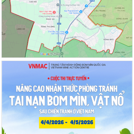
Quyết định Về việc ban hành Quy chế hoạt động của Ban Quản lý di
tích Phường Thạch Khôi, thành phố...
UBND phường tổ chức phiên họp tháng 8/2026 (lần 1).
Kế hoạch tổ chức Hội nghị tuyên truyền, phổ biến triển khai Luật sửa
đổi, bổ sung một số điều của...
Công tác tháng 8/2026 của Ủy ban nhân dân phường Thạch Khôi
Đồng chí Đặng Xuân Thưởng - Uỷ viên Thành uỷ, Phó Trưởng ban
thường trực Ban Nội chính Thành uỷ dự...
Nuôi con bằng sữa mẹ cho một “Khởi đầu bền vững - Phát huy những
thực hành tốt sẵn có”
Về việc thay đổi địa danh trên bảng hiệu tại các Nhà Văn hoá và tăng
cường công tác quản lý hoạt...
Phường Thạch Khôi tổ chức lấy mẫu sinh phẩm hài cốt liệt sĩ chưa xác
định được thông tin để giám...