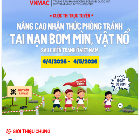
phường (Từ 03/8/2026 đến 09/8/2026)
Thông tin về chương trình thu hồi xe CB1000 Hornet (xe nhập khẩu) và
xe Rebel 500 & CL 500 (xe nhập...
Phường Thạch Khôi triển khai kế hoạch tuyên truyền, vận động hiến
máu tình nguyện năm 2026
Quyết định Về việc Ban hành Quy chế phát ngôn và cung cấp thông tin
cho báo chí của Ủy ban nhân...
Quyết định Về việc thu hồi đất để GPMB thực hiện Dự án: Mở rộng
đường Lý Thái Tông kéo dài (đoạn...
Quyết định Về việc thu hồi đất để GPMB thực hiện Dự án: Mở rộng
đường Lý Thái Tông kéo dài (đoạn...
Quyết định Về việc thu hồi đất để GPMB thực hiện Dự án: Mở rộng
đường Lý Thái Tông kéo dài (đoạn...
GIỚI THIỆU CHUNG
Quyết định Về việc thu hồi đất để GPMB thực hiện Dự án: Mở rộng