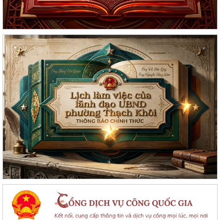
Hội nghị Ban Thường vụ Đảng ủy phường lần thứ 35
Sôi nổi ngày hội hiến máu "Thạch Khôi - ngàn trái tim hồng" năm 2026