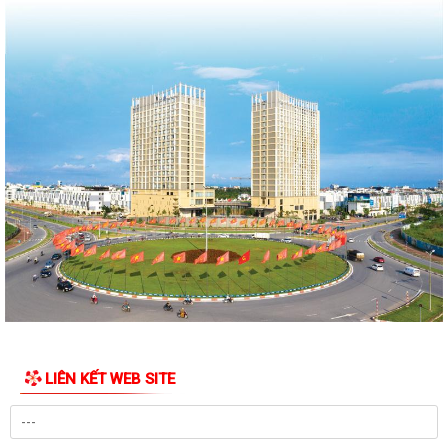
Quyết định Về việc thu hồi đất để GPMB thực hiện Dự án: Mở rộng
đường Lý Thái Tông kéo dài (đoạn...
Quyết định về việc thu hồi đất để GPMB thực hiện Dự án: Mở rộng
đường Lý Thái Tông kéo dài (đoạn...
Quyết định Về việc thu hồi đất để GPMB thực hiện Dự án: Mở rộng
đường Lý Thái Tông kéo dài (đoạn...
Quyết định Về việc thu hồi đất để GPMB thực hiện Dự án: Mở rộng
đường Lý Thái Tông kéo dài (đoạn...
Quyết định Về việc thu hồi đất để GPMB thực hiện Dự án: Mở rộng
đường Lý Thái Tông kéo dài (đoạn...
Quyết định Về việc thu hồi đất để GPMB thực hiện Dự án: Mở rộng
đường Lý Thái Tông kéo dài (đoạn...
LIÊN KẾT WEB SITE
19 điều Đảng viên không được làm