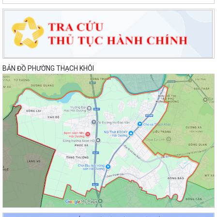
UBND phường tổ chức phiên họp tháng 8/2026 (lần 1).
Kế hoạch tổ chức Hội nghị tuyên truyền, phổ biến triển khai Luật sửa
đổi, bổ sung một số điều của...
Công tác tháng 8/2026 của Ủy ban nhân dân phường Thạch Khôi
BẢN ĐỒ PHƯỜNG THẠCH KHÔI
Đồng chí Đặng Xuân Thưởng - Uỷ viên Thành uỷ, Phó Trưởng ban
thường trực Ban Nội chính Thành uỷ dự...
Nuôi con bằng sữa mẹ cho một “Khởi đầu bền vững - Phát huy những
thực hành tốt sẵn có”
Về việc thay đổi địa danh trên bảng hiệu tại các Nhà Văn hoá và tăng
cường công tác quản lý hoạt...
Phường Thạch Khôi tổ chức lấy mẫu sinh phẩm hài cốt liệt sĩ chưa xác
định được thông tin để giám...
Hội nghị công bố quyết định công tác cán bộ
Chương trình Công tác tuần của Chủ tịch, các Phó Chủ tịch UBND