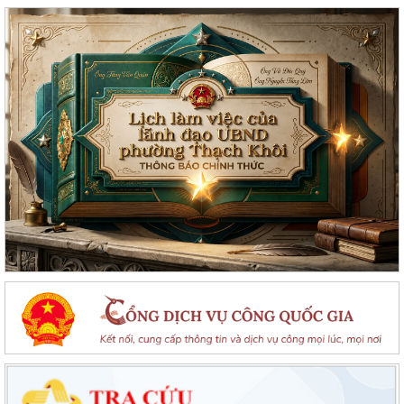
Lan toả đạo lý "Uống nước nhớ nguồn" tại Trung tâm Phục vụ hành
chính công phường Thạch Khôi: Hướng...
Nâng cao kỹ năng sử dụng Internet, mạng xã hội an toàn cho trẻ em,
học sinh trên địa bàn thành phố
Hội nghị Ban Thường vụ Đảng ủy phường lần thứ 35