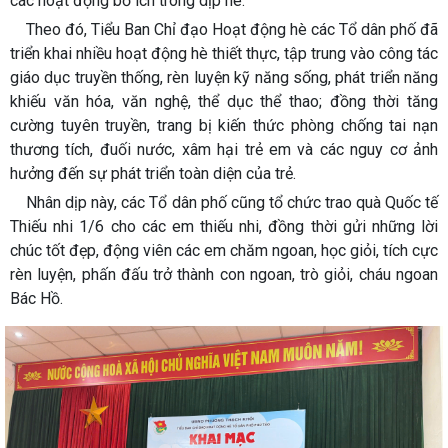
các hoạt động bổ ích trong dịp hè.
Theo đó, Tiểu Ban Chỉ đạo Hoạt động hè các Tổ dân phố đã
triển khai nhiều hoạt động hè thiết thực, tập trung vào công tác
giáo dục truyền thống, rèn luyện kỹ năng sống, phát triển năng
khiếu văn hóa, văn nghệ, thể dục thể thao; đồng thời tăng
cường tuyên truyền, trang bị kiến thức phòng chống tai nạn
thương tích, đuối nước, xâm hại trẻ em và các nguy cơ ảnh
hưởng đến sự phát triển toàn diện của trẻ.
Nhân dịp này, các Tổ dân phố cũng tổ chức trao quà Quốc tế
Thiếu nhi 1/6 cho các em thiếu nhi, đồng thời gửi những lời
chúc tốt đẹp, động viên các em chăm ngoan, học giỏi, tích cực
rèn luyện, phấn đấu trở thành con ngoan, trò giỏi, cháu ngoan
Bác Hồ.