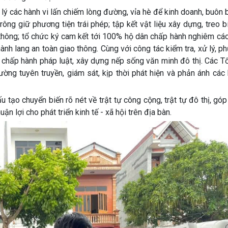
ý các hành vi lấn chiếm lòng đường, vỉa hè để kinh doanh, buôn 
ông giữ phương tiện trái phép; tập kết vật liệu xây dựng, treo 
 thông; tổ chức ký cam kết tới 100% hộ dân chấp hành nghiêm cá
 hành lang an toàn giao thông. Cùng với công tác kiểm tra, xử lý, 
 chấp hành pháp luật, xây dựng nếp sống văn minh đô thị. Các T
ường tuyên truyền, giám sát, kịp thời phát hiện và phản ánh các 
o chuyển biến rõ nét về trật tự công cộng, trật tự đô thị, góp
n lợi cho phát triển kinh tế - xã hội trên địa bàn.