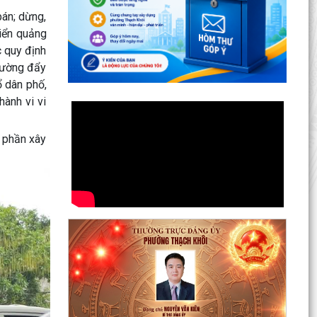
bán; dừng,
biển quảng
c quy định
phường đẩy
ổ dân phố,
hành vi vi
 phần xây
Nâng cao kỹ năng sử dụng Internet, mạng xã
hội an toàn cho trẻ em, học sinh trên địa bàn
thành phố
Hội nghị Ban Thường vụ Đảng ủy phường lần
thứ 35
Sôi nổi ngày hội hiến máu "Thạch Khôi - ngàn
trái tim hồng" năm 2026
Kế hoạch Giám sát và xử lý dịch, ổ dịch trên địa