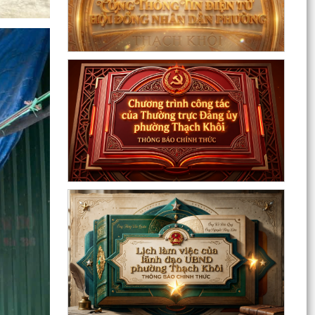
Nuôi con bằng sữa mẹ cho một “Khởi đầu bền
vững - Phát huy những thực hành tốt sẵn có”
Về việc thay đổi địa danh trên bảng hiệu tại các
Nhà Văn hoá và tăng cường công tác quản lý
hoạt...
Phường Thạch Khôi tổ chức lấy mẫu sinh phẩm
hài cốt liệt sĩ chưa xác định được thông tin để
giám...
Hội nghị công bố quyết định công tác cán bộ
Chương trình Công tác tuần của Chủ tịch, các
Phó Chủ tịch UBND phường (Từ 03/8/2026 đến
09/8/2026)
Thông tin về chương trình thu hồi xe CB1000
Hornet (xe nhập khẩu) và xe Rebel 500 & CL
500 (xe nhập...