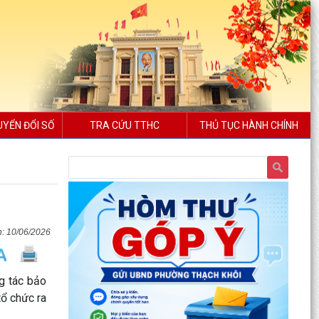
UYỂN ĐỔI SỐ
TRA CỨU TTHC
THỦ TỤC HÀNH CHÍNH
10/06/2026
g tác bảo
tổ chức ra